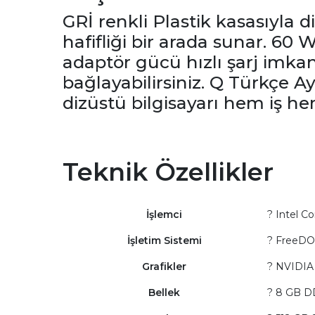
GRİ renkli Plastik kasasıyla 
hafifliği bir arada sunar. 60 
adaptör gücü hızlı şarj imkanı
bağlayabilirsiniz. Q Türkçe A
dizüstü bilgisayarı hem iş hem
Teknik Özellikler
İşlemci
? Intel C
İşletim Sistemi
? FreeD
Grafikler
? NVIDIA
Bellek
? 8 GB 