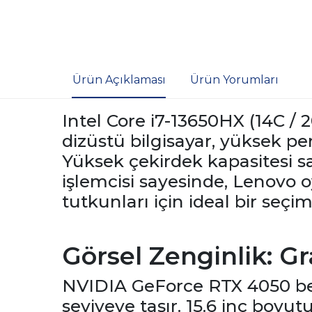
Ürün Açıklaması
Ürün Yorumları
Intel Core i7-13650HX (14C / 
dizüstü bilgisayar, yüksek pe
Yüksek çekirdek kapasitesi sa
işlemcisi sayesinde, Lenovo o
tutkunları için ideal bir seçim
Görsel Zenginlik: G
NVIDIA GeForce RTX 4050 bell
seviyeye taşır. 15.6 inç boyu