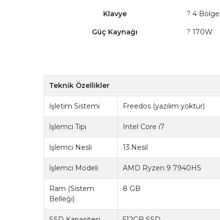
Klavye
? 4 Bölge
Güç Kaynağı
? 170W
Teknik Özellikler
İşletim Sistemi
Freedos (yazılım yoktur)
İşlemci Tipi
Intel Core i7
İşlemci Nesli
13.Nesil
İşlemci Modeli
AMD Ryzen 9 7940HS
Ram (Sistem
8 GB
Belleği)
SSD Kapasitesi
512GB SSD