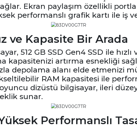
ğlar. Ekran paylaşım özellikli portlar
ek performanslı grafik kartı ile iş ve
z ve Kapasite Bir Arada
ayar, 512 GB SSD Gen4 SSD ile hızlı 
 kapasitenizi artırma esnekliği sağ
zla depolama alanı elde etmenizi mü
tilebilir RAM kapasitesi ile perfor
vo oyuncu dizüstü bilgisayar, ileri düz
eklik sunar.
 Yüksek Performanslı Tas