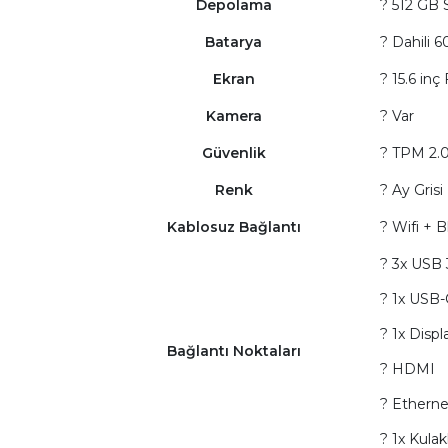
Depolama
? 512 GB
Batarya
? Dahili 
Ekran
? 15.6 in
Kamera
? Var
Güvenlik
? TPM 2.0
Renk
? Ay Grisi
Kablosuz Bağlantı
? Wifi + 
? 3x USB 
? 1x USB-
? 1x Displ
Bağlantı Noktaları
? HDMI
? Etherne
? 1x Kula