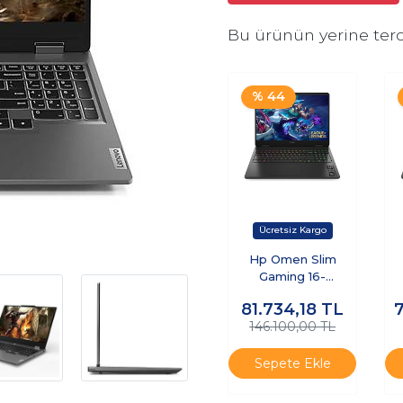
Bu ürünün yerine terc
% 44
Hp Omen Slim
Gaming 16-
AN0015NT CD7J9EA
AN
81.734,18
TL
Intel Core Ultra 9
146.100,00 TL
285H 8gb Ram
512GB SSD RTX5070
51
Windows 11 Pro K2
Sepete Ekle