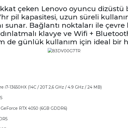
dikkat çeken Lenovo oyuncu dizüstü bi
Whr pil kapasitesi, uzun süreli kulla
 sunar. Bağlantı noktaları ile çevre 
ydınlatmalı klavye ve Wifi + Bluetoot
 de günlük kullanım için ideal bir ha
ore i7-13650HX (14C / 20T 2,6 GHz / 4.9 GHz / 24 MB)
OS
 GeForce RTX 4050 (6GB GDDR6)
DDR5