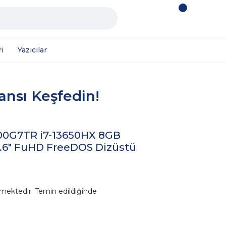
i
Yazıcılar
mansı Keşfedin!
0G7TR i7-13650HX 8GB
.6" FuHD FreeDOS Dizüstü
mektedir. Temin edildiğinde