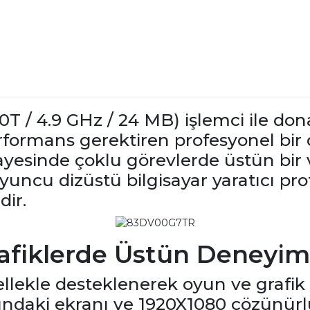
20T / 4.9 GHz / 24 MB) işlemci ile d
rformans gerektiren profesyonel bir 
yesinde çoklu görevlerde üstün bir v
yuncu dizüstü bilgisayar yaratıcı pr
dir.
rafiklerde Üstün Deneyim
ekle desteklenerek oyun ve grafik i
tundaki ekranı ve 1920X1080 çözünürlüğ