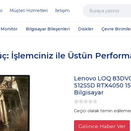
bi
Müşteri Hizmetleri
İletişim
Monitör
Bilgisayar Bileşenleri
Diskler
Çevre Birimler
üç: İşlemciniz ile Üstün Perfor
Lenovo LOQ 83DV0
512SSD RTX4050 15
Bilgisayar
Geçici olarak temin edileme
Gelince Haber Ver