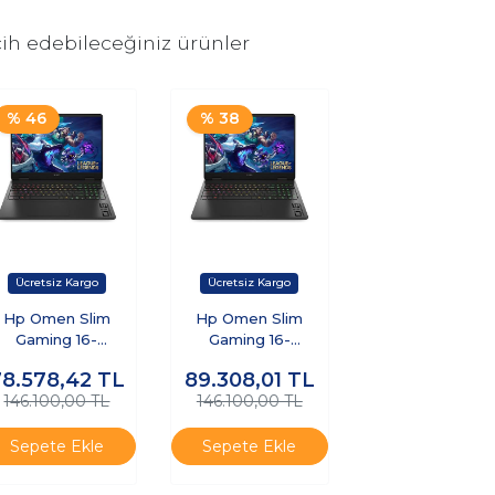
ih edebileceğiniz ürünler
% 46
% 38
Hp Omen Slim
Hp Omen Slim
Gaming 16-
Gaming 16-
0015NT CD7J9EA
AN0015NT CD7J9EA
78.578,42
TL
89.308,01
TL
Intel Core Ultra 9
Intel Core Ultra 9
146.100,00 TL
146.100,00 TL
285H 8gb Ram
285H 8gb Ram 2tb
2GB SSD RTX5070
SSD RTX5070
Freedos K1
Windows 11 Pro K6
Sepete Ekle
Sepete Ekle