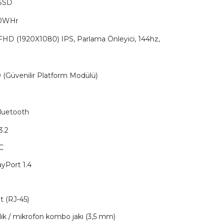
 SSD
60WHr
ç FHD (1920X1080) IPS, Parlama Önleyici, 144hz,
 (Güvenilir Platform Modülü)
Bluetooth
3.2
C
ayPort 1.4
t (RJ-45)
klık / mikrofon kombo jakı (3,5 mm)