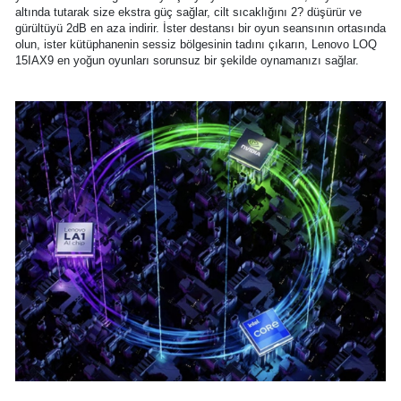
altında tutarak size ekstra güç sağlar, cilt sıcaklığını 2? düşürür ve
gürültüyü 2dB en aza indirir. İster destansı bir oyun seansının ortasında
olun, ister kütüphanenin sessiz bölgesinin tadını çıkarın, Lenovo LOQ
15IAX9 en yoğun oyunları sorunsuz bir şekilde oynamanızı sağlar.