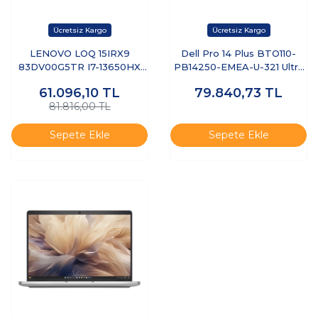
LENOVO LOQ 15IRX9
Dell Pro 14 Plus BTO110-
83DV00G5TR I7-13650HX
PB14250-EMEA-U-321 Ultra
8GB 512GB SSD 6GB
7 255U 32 GB 1 TB SSD 14"
61.096,10
TL
79.840,73
TL
RTX3050 15.6" DOS
Free Dos Dizüstü Bilgisayar
81.816,00 TL
Sepete Ekle
Sepete Ekle