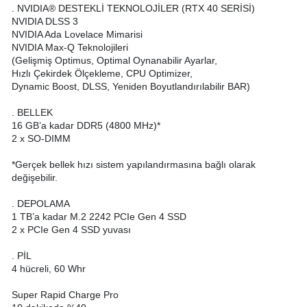
. NVIDIA® DESTEKLİ TEKNOLOJİLER (RTX 40 SERİSİ)
NVIDIA DLSS 3
NVIDIA Ada Lovelace Mimarisi
NVIDIA Max-Q Teknolojileri
(Gelişmiş Optimus, Optimal Oynanabilir Ayarlar,
Hızlı Çekirdek Ölçekleme, CPU Optimizer,
Dynamic Boost, DLSS, Yeniden Boyutlandırılabilir BAR)
. BELLEK
16 GB’a kadar DDR5 (4800 MHz)*
2 x SO-DIMM
*Gerçek bellek hızı sistem yapılandırmasına bağlı olarak
değişebilir.
. DEPOLAMA
1 TB’a kadar M.2 2242 PCIe Gen 4 SSD
2 x PCIe Gen 4 SSD yuvası
. PİL
4 hücreli, 60 Whr
Super Rapid Charge Pro