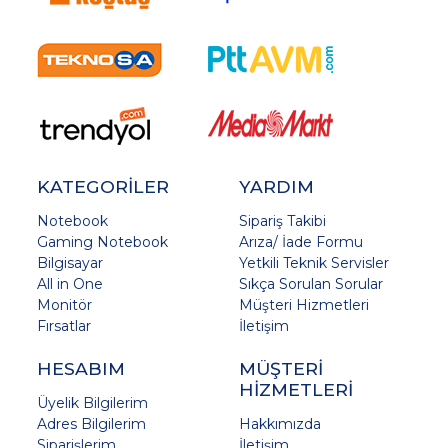
KATEGORİLER
YARDIM
Notebook
Sipariş Takibi
Gaming Notebook
Arıza/ İade Formu
Bilgisayar
Yetkili Teknik Servisler
All in One
Sıkça Sorulan Sorular
Monitör
Müşteri Hizmetleri
Fırsatlar
İletişim
HESABIM
MÜŞTERİ
HİZMETLERİ
Üyelik Bilgilerim
Adres Bilgilerim
Hakkımızda
Siparişlerim
İletişim