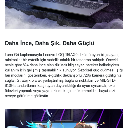
Daha İnce, Daha Şık, Daha Güçlü
Luna Gri kaplamasıyla Lenovo LOQ 15IAX9 dizüstü oyun bilgisayarı,
minimalist bir estetik için sadelik odaklı bir tasarıma sahiptir. Önceki
nesle göre %4 daha ince olan dizüstü bilgisayar, hareket halindeyken
kullanım için gelişmiş taşınabilirlik sunuyor. Sezgisel güç düğmesi ışığı
fan modlarını gösterirken, e-gizlilik deklanşörlü 720p kamera gizliliğinizi
sağlar. Stratejik olarak yerleştirilmiş bağlantı noktaları ve MIL-STD-
810H standartlarını karşılayan dayanıklılığı ile oyun oynamak, okul
ödevleri yapmak veya yayın izlemek için mükemmeldir - hayat sizi
nereye götürürse götürsün.