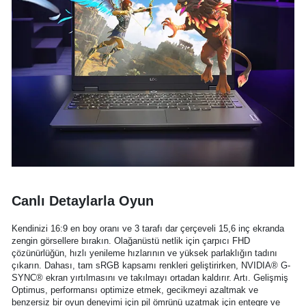
Canlı Detaylarla Oyun
Kendinizi 16:9 en boy oranı ve 3 tarafı dar çerçeveli 15,6 inç ekranda
zengin görsellere bırakın. Olağanüstü netlik için çarpıcı FHD
çözünürlüğün, hızlı yenileme hızlarının ve yüksek parlaklığın tadını
çıkarın. Dahası, tam sRGB kapsamı renkleri geliştirirken, NVIDIA® G-
SYNC® ekran yırtılmasını ve takılmayı ortadan kaldırır. Artı. Gelişmiş
Optimus, performansı optimize etmek, gecikmeyi azaltmak ve
benzersiz bir oyun deneyimi için pil ömrünü uzatmak için entegre ve