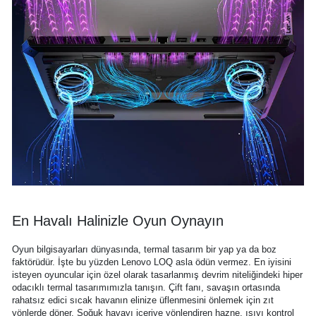
En Havalı Halinizle Oyun Oynayın
Oyun bilgisayarları dünyasında, termal tasarım bir yap ya da boz
faktörüdür. İşte bu yüzden Lenovo LOQ asla ödün vermez. En iyisini
isteyen oyuncular için özel olarak tasarlanmış devrim niteliğindeki hiper
odacıklı termal tasarımımızla tanışın. Çift fanı, savaşın ortasında
rahatsız edici sıcak havanın elinize üflenmesini önlemek için zıt
yönlerde döner. Soğuk havayı içeriye yönlendiren hazne, ısıyı kontrol