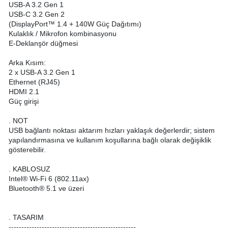
USB-A 3.2 Gen 1
USB-C 3.2 Gen 2
(DisplayPort™ 1.4 + 140W Güç Dağıtımı)
Kulaklık / Mikrofon kombinasyonu
E-Deklanşör düğmesi
Arka Kısım:
2 x USB-A 3.2 Gen 1
Ethernet (RJ45)
HDMI 2.1
Güç girişi
. NOT
USB bağlantı noktası aktarım hızları yaklaşık değerlerdir; sistem
yapılandırmasına ve kullanım koşullarına bağlı olarak değişiklik
gösterebilir.
. KABLOSUZ
Intel® Wi-Fi 6 (802.11ax)
Bluetooth® 5.1 ve üzeri
. TASARIM
--------------------------------------------------