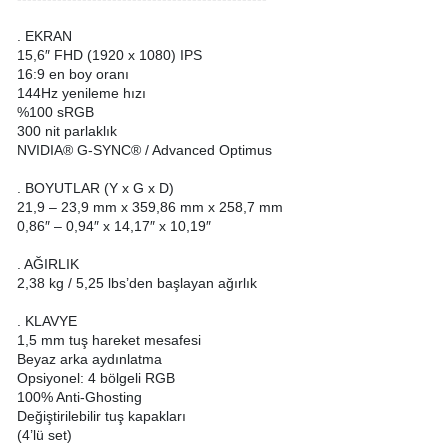
. EKRAN
15,6″ FHD (1920 x 1080) IPS
16:9 en boy oranı
144Hz yenileme hızı
%100 sRGB
300 nit parlaklık
NVIDIA® G-SYNC® / Advanced Optimus
. BOYUTLAR (Y x G x D)
21,9 – 23,9 mm x 359,86 mm x 258,7 mm
0,86″ – 0,94″ x 14,17″ x 10,19″
. AĞIRLIK
2,38 kg / 5,25 lbs’den başlayan ağırlık
. KLAVYE
1,5 mm tuş hareket mesafesi
Beyaz arka aydınlatma
Opsiyonel: 4 bölgeli RGB
100% Anti-Ghosting
Değiştirilebilir tuş kapakları
(4’lü set)