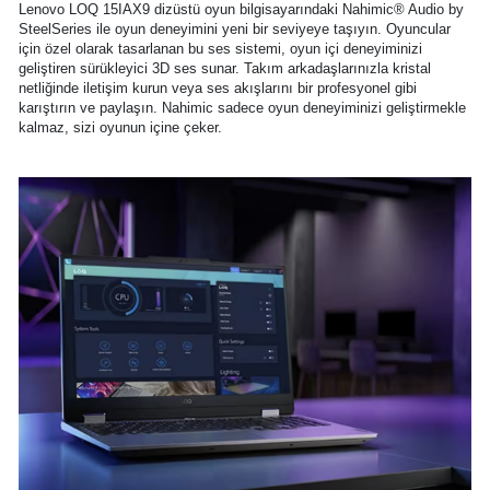
Lenovo LOQ 15IAX9 dizüstü oyun bilgisayarındaki Nahimic® Audio by
SteelSeries ile oyun deneyimini yeni bir seviyeye taşıyın. Oyuncular
için özel olarak tasarlanan bu ses sistemi, oyun içi deneyiminizi
geliştiren sürükleyici 3D ses sunar. Takım arkadaşlarınızla kristal
netliğinde iletişim kurun veya ses akışlarını bir profesyonel gibi
karıştırın ve paylaşın. Nahimic sadece oyun deneyiminizi geliştirmekle
kalmaz, sizi oyunun içine çeker.