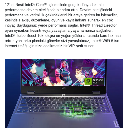
12'nci Nesil Intel® Core™ işlemcilerle gerçek dünyadaki hibrit
performansa devrim niteliğinde bir adım atın. Devrim niteliğindeki
performans ve verimlilik çekirdeklerini bir araya getiren bu işlemciler,
kesintisiz akış, düzenleme, oyun ve kayıt imkanı sunarak en çok
ihtiyaç duyduğunuz yerde performans sağlar. Intel® Thread Director
oyun oynarken kesinti veya yavaşlama yaşamamanızı sağlarken,
Intel® Turbo Boost Teknolojisi en yoğun yükler sırasında kare hızınızı
artırır, yani arka plandaki görevler sizi yavaşlatmaz, Intel® WiFi 6 ise
internet trafiği için size gecikmesiz bir VIP şerit sunar.