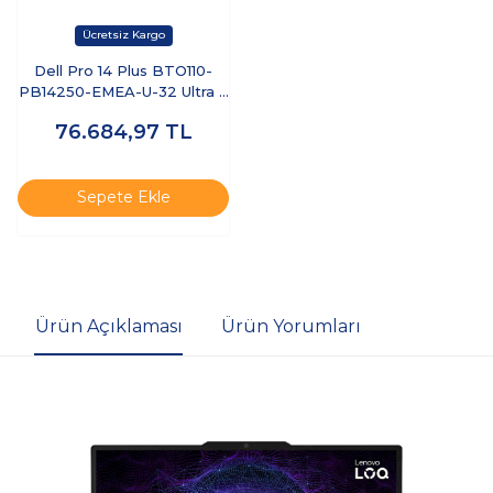
Dell Pro 14 Plus BTO110-
PB14250-EMEA-U-32 Ultra 7
255U 32 GB 512 GB SSD 14"
76.684,97
TL
Ubuntu Dizüstü Bilgisayar
Sepete Ekle
Ürün Açıklaması
Ürün Yorumları