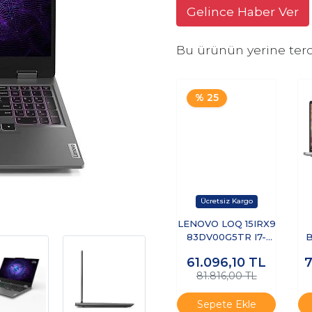
Gelince Haber Ver
Bu ürünün yerine terc
% 25
LENOVO LOQ 15IRX9
83DV00G5TR I7-
B
13650HX 8GB 512GB
E
61.096,10
TL
SSD 6GB RTX3050
81.816,00 TL
15.6" DOS
S
D
Sepete Ekle