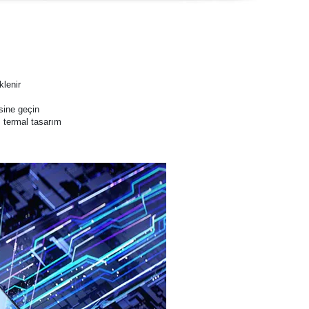
lenir
sine geçin
ı termal tasarım