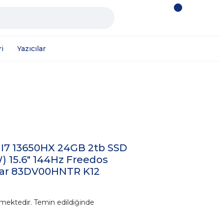
i
Yazıcılar
 I7 13650HX 24GB 2tb SSD
) 15.6" 144Hz Freedos
ayar 83DV00HNTR K12
mektedir. Temin edildiğinde