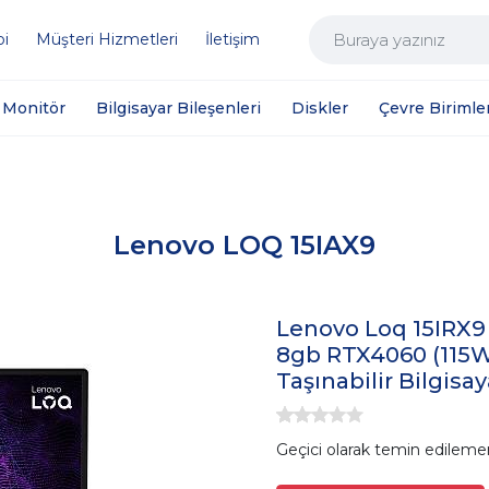
bi
Müşteri Hizmetleri
İletişim
Monitör
Bilgisayar Bileşenleri
Diskler
Çevre Birimler
Lenovo LOQ 15IAX9
Lenovo Loq 15IRX9
8gb RTX4060 (115W
Taşınabilir Bilgis
Geçici olarak temin edileme