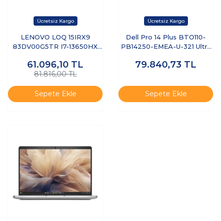
LENOVO LOQ 15IRX9
Dell Pro 14 Plus BTO110-
83DV00G5TR I7-13650HX
PB14250-EMEA-U-321 Ultra
8GB 512GB SSD 6GB
7 255U 32 GB 1 TB SSD 14"
61.096,10
TL
79.840,73
TL
RTX3050 15.6" DOS
Free Dos Dizüstü Bilgisayar
81.816,00 TL
Sepete Ekle
Sepete Ekle