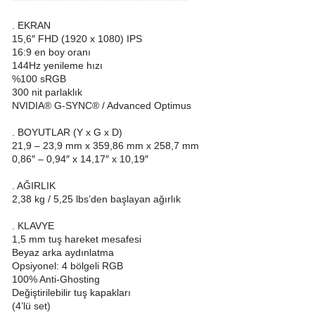
. EKRAN
15,6″ FHD (1920 x 1080) IPS
16:9 en boy oranı
144Hz yenileme hızı
%100 sRGB
300 nit parlaklık
NVIDIA® G-SYNC® / Advanced Optimus
. BOYUTLAR (Y x G x D)
21,9 – 23,9 mm x 359,86 mm x 258,7 mm
0,86″ – 0,94″ x 14,17″ x 10,19″
. AĞIRLIK
2,38 kg / 5,25 lbs’den başlayan ağırlık
. KLAVYE
1,5 mm tuş hareket mesafesi
Beyaz arka aydınlatma
Opsiyonel: 4 bölgeli RGB
100% Anti-Ghosting
Değiştirilebilir tuş kapakları
(4’lü set)