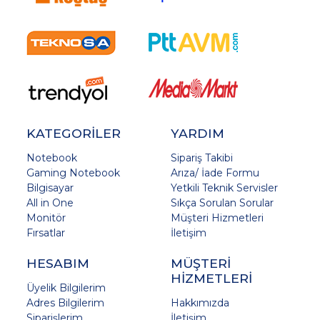
KATEGORİLER
YARDIM
Notebook
Sipariş Takibi
Gaming Notebook
Arıza/ İade Formu
Bilgisayar
Yetkili Teknik Servisler
All in One
Sıkça Sorulan Sorular
Monitör
Müşteri Hizmetleri
Fırsatlar
İletişim
HESABIM
MÜŞTERİ
HİZMETLERİ
Üyelik Bilgilerim
Adres Bilgilerim
Hakkımızda
Siparişlerim
İletişim