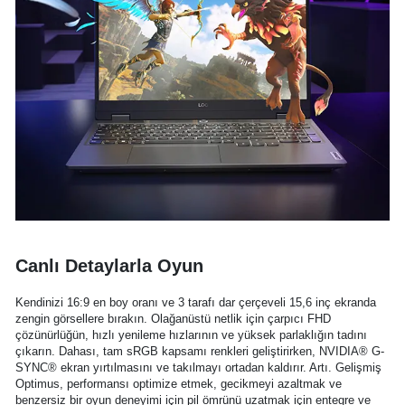
Canlı Detaylarla Oyun
Kendinizi 16:9 en boy oranı ve 3 tarafı dar çerçeveli 15,6 inç ekranda
zengin görsellere bırakın. Olağanüstü netlik için çarpıcı FHD
çözünürlüğün, hızlı yenileme hızlarının ve yüksek parlaklığın tadını
çıkarın. Dahası, tam sRGB kapsamı renkleri geliştirirken, NVIDIA® G-
SYNC® ekran yırtılmasını ve takılmayı ortadan kaldırır. Artı. Gelişmiş
Optimus, performansı optimize etmek, gecikmeyi azaltmak ve
benzersiz bir oyun deneyimi için pil ömrünü uzatmak için entegre ve