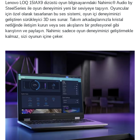
Lenovo LOQ 15IAX9 dizüstü oyun bilgisayarındaki Nahimic® Audio by
SteelSeries ile oyun deneyimini yeni bir seviyeye taşıyın. Oyuncular
için özel olarak tasarlanan bu ses sistemi, oyun içi deneyiminizi
geliştiren sürükleyici 3D ses sunar. Takım arkadaşlarınızla kristal
netliğinde iletişim kurun veya ses akışlarını bir profesyonel gibi
karıştırın ve paylaşın. Nahimic sadece oyun deneyiminizi geliştirmekle
kalmaz, sizi oyunun içine çeker.