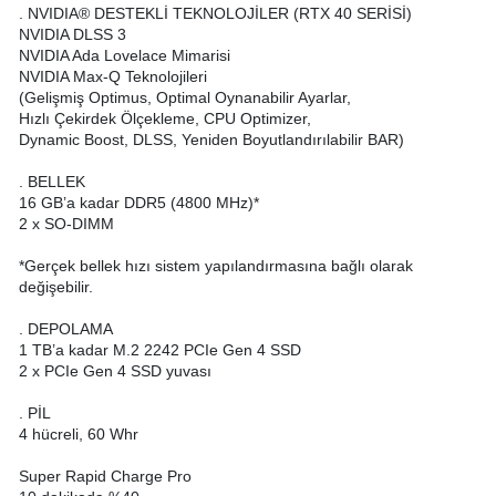
. NVIDIA® DESTEKLİ TEKNOLOJİLER (RTX 40 SERİSİ)
NVIDIA DLSS 3
NVIDIA Ada Lovelace Mimarisi
NVIDIA Max-Q Teknolojileri
(Gelişmiş Optimus, Optimal Oynanabilir Ayarlar,
Hızlı Çekirdek Ölçekleme, CPU Optimizer,
Dynamic Boost, DLSS, Yeniden Boyutlandırılabilir BAR)
. BELLEK
16 GB’a kadar DDR5 (4800 MHz)*
2 x SO-DIMM
*Gerçek bellek hızı sistem yapılandırmasına bağlı olarak
değişebilir.
. DEPOLAMA
1 TB’a kadar M.2 2242 PCIe Gen 4 SSD
2 x PCIe Gen 4 SSD yuvası
. PİL
4 hücreli, 60 Whr
Super Rapid Charge Pro