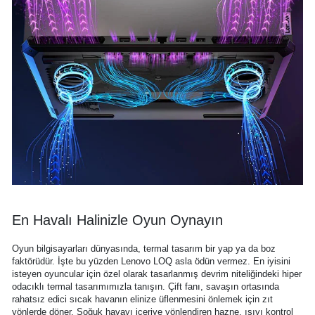
En Havalı Halinizle Oyun Oynayın
Oyun bilgisayarları dünyasında, termal tasarım bir yap ya da boz
faktörüdür. İşte bu yüzden Lenovo LOQ asla ödün vermez. En iyisini
isteyen oyuncular için özel olarak tasarlanmış devrim niteliğindeki hiper
odacıklı termal tasarımımızla tanışın. Çift fanı, savaşın ortasında
rahatsız edici sıcak havanın elinize üflenmesini önlemek için zıt
yönlerde döner. Soğuk havayı içeriye yönlendiren hazne, ısıyı kontrol