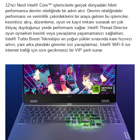
12'nci Nesil Intel® Core™ işlemcilerle gerçek dünyadaki hibrit
performansa devrim niteliğinde bir adım atın. Devrim niteliğindeki
performans ve verimlilik çekirdeklerini bir araya getiren bu işlemciler,
kesintisiz akış, düzenleme, oyun ve kayıt imkanı sunarak en çok
ihtiyaç duyduğunuz yerde performans sağlar. Intel® Thread Director
oyun oynarken kesinti veya yavaşlama yaşamamanızı sağlarken,
Intel® Turbo Boost Teknolojisi en yoğun yükler sırasında kare hızınızı
artırır, yani arka plandaki görevler sizi yavaşlatmaz, Intel® WiFi 6 ise
internet trafiği için size gecikmesiz bir VIP şerit sunar.