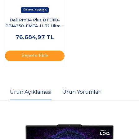
Dell Pro 14 Plus BTO110-
PB14250-EMEA-U-32 Ultra 7
255U 32 GB 512 GB SSD 14"
76.684,97
TL
Ubuntu Dizüstü Bilgisayar
Sepete Ekle
Ürün Açıklaması
Ürün Yorumları