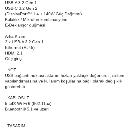
USB-A 3.2 Gen 1
USB-C 3.2 Gen 2
(DisplayPort™ 1.4 + 140W Güç Dağıtımı)
Kulaklık / Mikrofon kombinasyonu
E-Deklanşör düğmesi
Arka Kısım:
2 x USB-A 3.2 Gen 1
Ethernet (RJ45)
HDMI 2.1
Güç girişi
. NOT
USB bağlantı noktası aktarım hızları yaklaşık değerlerdir; sistem
yapılandırmasına ve kullanım koşullarına bağlı olarak değişiklik
gösterebilir.
. KABLOSUZ
Intel® Wi-Fi 6 (802.11ax)
Bluetooth® 5.1 ve üzeri
. TASARIM
--------------------------------------------------