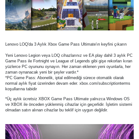
Lenovo LOQ'da 3 Aylık Xbox Game Pass Ultimate'ın keyfini çıkarın
Yeni Lenovo Legion veya LOQ cihazlarınız ve EA play dahil 3 aylık PC
Game Pass ile Fortnight ve League of Legends gibi gişe rekorları kıran
yüzlerce PC oyununu oynayın. Her zaman eklenen yeni oyunlarla, her
zaman oynanacak yeni bir şeyler vardır.*
*PC Game Pass: Abonelik, iptal edilmediği sürece otomatik olarak
normal aylık fiyat üzerinden devam eder. xbox.com/subscriptionterms
koşullarına tabidir
*Üç aylık ücretsiz XBOX Game Pass Ultimate yalnızca Windows OS
ve XBOX ile önceden yüklenmiş cihazlar için geçerlidir. İşletim sistemi
olmadan satın alınan cihazlar bu teklif için uygun değildir.