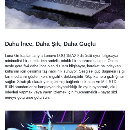
Daha İnce, Daha Şık, Daha Güçlü
Luna Gri kaplamasıyla Lenovo LOQ 15IAX9 dizüstü oyun bilgisayarı,
minimalist bir estetik için sadelik odaklı bir tasarıma sahiptir. Önceki
nesle göre %4 daha ince olan dizüstü bilgisayar, hareket halindeyken
kullanım için gelişmiş taşınabilirlik sunuyor. Sezgisel güç düğmesi ışığı
fan modlarını gösterirken, e-gizlilik deklanşörlü 720p kamera gizliliğinizi
sağlar. Stratejik olarak yerleştirilmiş bağlantı noktaları ve MIL-STD-
810H standartlarını karşılayan dayanıklılığı ile oyun oynamak, okul
ödevleri yapmak veya yayın izlemek için mükemmeldir - hayat sizi
nereye götürürse götürsün.