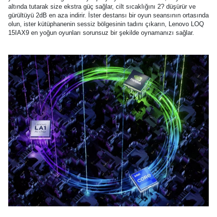
altında tutarak size ekstra güç sağlar, cilt sıcaklığını 2? düşürür ve
gürültüyü 2dB en aza indirir. İster destansı bir oyun seansının ortasında
olun, ister kütüphanenin sessiz bölgesinin tadını çıkarın, Lenovo LOQ
15IAX9 en yoğun oyunları sorunsuz bir şekilde oynamanızı sağlar.