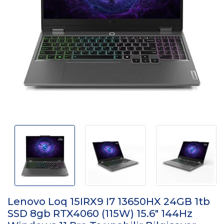
Lenovo Loq 15IRX9 I7 13650HX 24GB 1tb
SSD 8gb RTX4060 (115W) 15.6" 144Hz