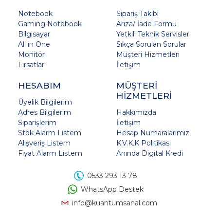
Notebook
Sipariş Takibi
Gaming Notebook
Arıza/ İade Formu
Bilgisayar
Yetkili Teknik Servisler
All in One
Sıkça Sorulan Sorular
Monitör
Müşteri Hizmetleri
Fırsatlar
İletişim
HESABIM
MÜŞTERİ
HİZMETLERİ
Üyelik Bilgilerim
Adres Bilgilerim
Hakkımızda
Siparişlerim
İletişim
Stok Alarm Listem
Hesap Numaralarımız
Alışveriş Listem
K.V.K.K Politikası
Fiyat Alarm Listem
Anında Digital Kredi
0533 293 13 78
WhatsApp Destek
info@kuantumsanal.com