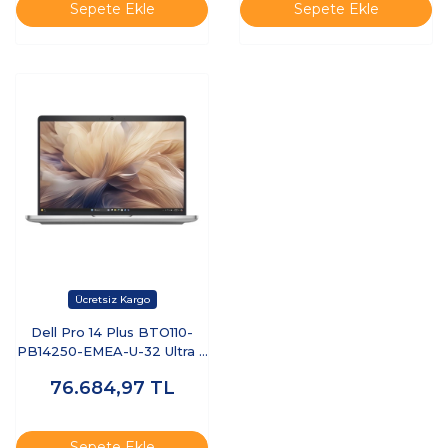
Sepete Ekle
Sepete Ekle
Dell Pro 14 Plus BTO110-
PB14250-EMEA-U-32 Ultra 7
255U 32 GB 512 GB SSD 14"
76.684,97
TL
Ubuntu Dizüstü Bilgisayar
Sepete Ekle