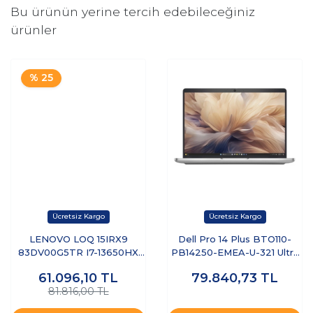
Bu ürünün yerine tercih edebileceğiniz
ürünler
% 25
LENOVO LOQ 15IRX9
Dell Pro 14 Plus BTO110-
83DV00G5TR I7-13650HX
PB14250-EMEA-U-321 Ultra
8GB 512GB SSD 6GB
7 255U 32 GB 1 TB SSD 14"
61.096,10
TL
79.840,73
TL
RTX3050 15.6" DOS
Free Dos Dizüstü Bilgisayar
81.816,00 TL