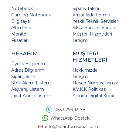
Notebook
Sipariş Takibi
Gaming Notebook
Arıza/ İade Formu
Bilgisayar
Yetkili Teknik Servisler
All in One
Sıkça Sorulan Sorular
Monitör
Müşteri Hizmetleri
Fırsatlar
İletişim
HESABIM
MÜŞTERİ
HİZMETLERİ
Üyelik Bilgilerim
Adres Bilgilerim
Hakkımızda
Siparişlerim
İletişim
Stok Alarm Listem
Hesap Numaralarımız
Alışveriş Listem
K.V.K.K Politikası
Fiyat Alarm Listem
Anında Digital Kredi
0533 293 13 78
WhatsApp Destek
info@kuantumsanal.com