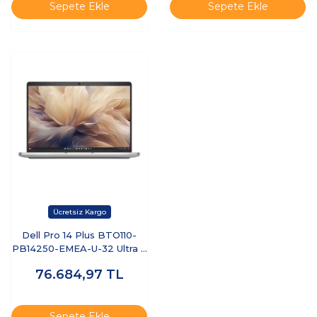
Sepete Ekle
Sepete Ekle
Dell Pro 14 Plus BTO110-
PB14250-EMEA-U-32 Ultra 7
255U 32 GB 512 GB SSD 14"
76.684,97
TL
Ubuntu Dizüstü Bilgisayar
Sepete Ekle