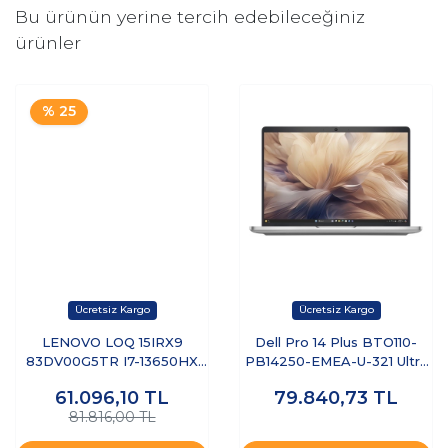
Bu ürünün yerine tercih edebileceğiniz
ürünler
% 25
LENOVO LOQ 15IRX9
Dell Pro 14 Plus BTO110-
83DV00G5TR I7-13650HX
PB14250-EMEA-U-321 Ultra
8GB 512GB SSD 6GB
7 255U 32 GB 1 TB SSD 14"
61.096,10
TL
79.840,73
TL
RTX3050 15.6" DOS
Free Dos Dizüstü Bilgisayar
81.816,00 TL