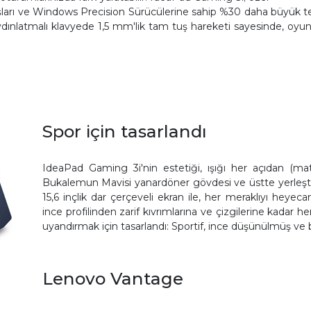
şları ve Windows Precision Sürücülerine sahip %30 daha büyük tek
ydınlatmalı klavyede 1,5 mm'lik tam tuş hareketi sayesinde, oyu
Spor için tasarlandı
IdeaPad Gaming 3i'nin estetiği, ışığı her açıdan (ma
Bukalemun Mavisi yanardöner gövdesi ve üstte yerleştiril
15,6 inçlik dar çerçeveli ekran ile, her meraklıyı heyeca
ince profilinden zarif kıvrımlarına ve çizgilerine kadar h
uyandırmak için tasarlandı: Sportif, ince düşünülmüş ve bi
Lenovo Vantage