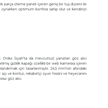
 parça izleme paneli içeren geniş bir tuş düzeni ile
n oynarken optimum konfora sahip olur ve kendinizi
t Oniks Siyah'ta da mevcuttur) yansıtan göz alıcı
miş gizlilik kapağı özellikli bir web kamerası içeren
nlandırmak için tasarlanmıştır. 24,5 mm'nin altındaki
er açı ve kontur, rekabetçi oyun hissini ve heyecanını
raz göz alıcı.