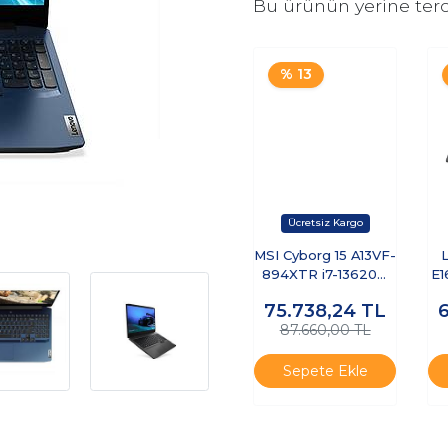
Bu ürünün yerine terc
% 13
MSI Cyborg 15 A13VF-
894XTR i7-13620H
E1
16GB 1TB SSD 8GB
U
75.738,24
TL
RTX4060 45W 15.6
51
87.660,00 TL
FHD 144Hz
FreeDOS
Sepete Ekle