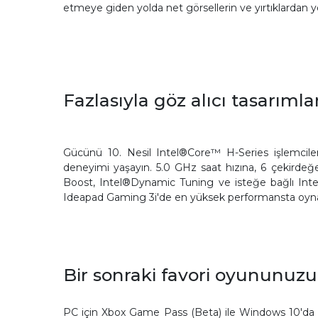
etmeye giden yolda net görsellerin ve yırtıklardan y
Fazlasıyla göz alıcı tasarım
Gücünü 10. Nesil Intel®Core™ H-Series işlemcil
deneyimi yaşayın. 5.0 GHz saat hızına, 6 çekirde
Boost, Intel®Dynamic Tuning ve isteğe bağlı Intel®
Ideapad Gaming 3i'de en yüksek performansta oynay
Bir sonraki favori oyununuzu
PC için Xbox Game Pass (Beta) ile Windows 10'da 10