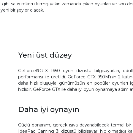
 II gibi satış rekoru kırmış yakın zamanda çıkan oyunları ve son d
eni bir şeyler olacak.
Yeni üst düzey
GeForce®GTX 1650 oyun dizüstü bilgisayarları, ödül
performansı ile üretildi. GeForce GTX 950M'nin 2 kat
daha hızlı oluşuyla, günümüzün en popüler oyunları i
hızlıdır. GeForce GTX ile daha iyi oyun oynamaya adım at
Daha iyi oynayın
Güçlü donanım, gerçek ısıya dayanabilecek termal bir 
IdeaPad Gaming 3i dizüstü bilgisayar, hiç olmadığı k