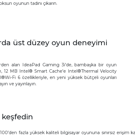
oksun oyunun tadını çıkarın.
larda üst düzey oyun deneyimi
erden alan IdeaPad Gaming 3i'de, bambaşka bir oyun
ğe, 12 MB Intel® Smart Cache'e Intel®Thermal Velocity
Wi-Fi 6 özellikleriyle, en yeni yüksek bütçeli oyunları
ın ve yayınlayın.
 keşfedin
0'den fazla yüksek kaliteli bilgisayar oyununa sınırsız erişim k