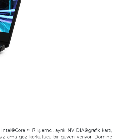
l Intel®Core™ i7 işlemci, ayrık NVIDIA®grafik kartı,
essiz ama göz korkutucu bir güven veriyor. Domine