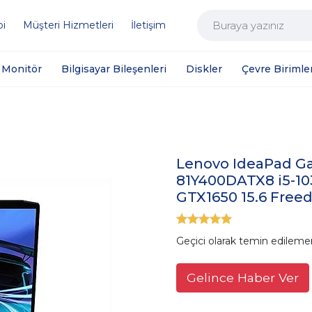
bi
Müşteri Hizmetleri
İletişim
Monitör
Bilgisayar Bileşenleri
Diskler
Çevre Birimler
Lenovo IdeaPad G
81Y400DATX8 i5-1
GTX1650 15.6 Free
Geçici olarak temin edileme
Gelince Haber Ver