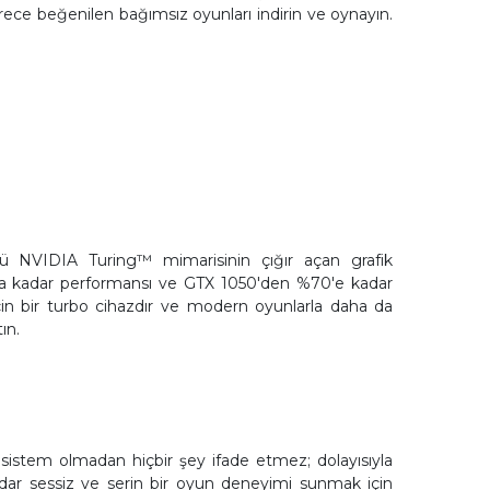
erece beğenilen bağımsız oyunları indirin ve oynayın.
lü NVIDIA Turing™ mimarisinin çığır açan grafik
ına kadar performansı ve GTX 1050'den %70'e kadar
çin bir turbo cihazdır ve modern oyunlarla daha da
ın.
sistem olmadan hiçbir şey ifade etmez; dolayısıyla
adar sessiz ve serin bir oyun deneyimi sunmak için