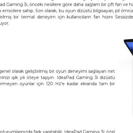
eaPad Gaming 3i, önceki nesillere göre daha sağlam bir çift fan 
 ısı emicilere sahip. Son olarak, bu oyun dizüstü bilgisayarı, pil ö
irilmiş bir termal deneyim için kullanıcıların fan hızını Sess
uyor.
nel olarak geliştirilmiş bir oyun deneyimi sağlayan net
nizi ışık yılı öteye taşıyın. IdeaPad Gaming 3i dizüstü
içermeyen oyunlar için 120 Hz'e kadar ekranda tam bir
urumlarınızda fark yaratabilir. IdeaPad Gaming 3i; özel