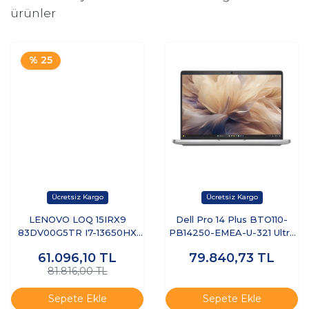
ürünler
% 25
LENOVO LOQ 15IRX9
Dell Pro 14 Plus BTO110-
83DV00G5TR I7-13650HX
PB14250-EMEA-U-321 Ultra
8GB 512GB SSD 6GB
7 255U 32 GB 1 TB SSD 14"
61.096,10
TL
79.840,73
TL
RTX3050 15.6" DOS
Free Dos Dizüstü Bilgisayar
81.816,00 TL
Sepete Ekle
Sepete Ekle