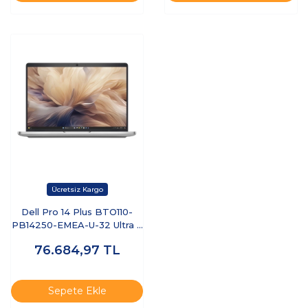
Dell Pro 14 Plus BTO110-
PB14250-EMEA-U-32 Ultra 7
255U 32 GB 512 GB SSD 14"
76.684,97
TL
Ubuntu Dizüstü Bilgisayar
Sepete Ekle