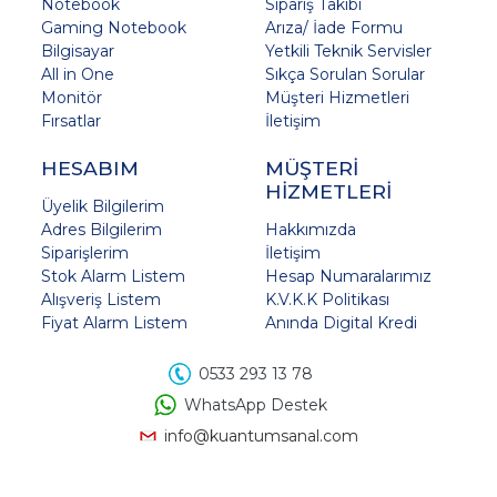
Notebook
Sipariş Takibi
Gaming Notebook
Arıza/ İade Formu
Bilgisayar
Yetkili Teknik Servisler
All in One
Sıkça Sorulan Sorular
Monitör
Müşteri Hizmetleri
Fırsatlar
İletişim
HESABIM
MÜŞTERİ
HİZMETLERİ
Üyelik Bilgilerim
Adres Bilgilerim
Hakkımızda
Siparişlerim
İletişim
Stok Alarm Listem
Hesap Numaralarımız
Alışveriş Listem
K.V.K.K Politikası
Fiyat Alarm Listem
Anında Digital Kredi
0533 293 13 78
WhatsApp Destek
info@kuantumsanal.com