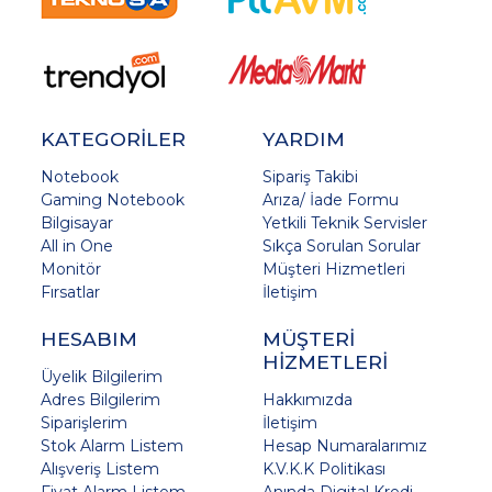
KATEGORİLER
YARDIM
Notebook
Sipariş Takibi
Gaming Notebook
Arıza/ İade Formu
Bilgisayar
Yetkili Teknik Servisler
All in One
Sıkça Sorulan Sorular
Monitör
Müşteri Hizmetleri
Fırsatlar
İletişim
HESABIM
MÜŞTERİ
HİZMETLERİ
Üyelik Bilgilerim
Adres Bilgilerim
Hakkımızda
Siparişlerim
İletişim
Stok Alarm Listem
Hesap Numaralarımız
Alışveriş Listem
K.V.K.K Politikası
Fiyat Alarm Listem
Anında Digital Kredi