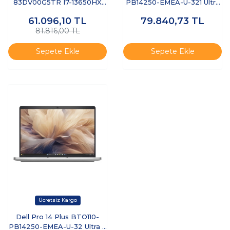
83DV00G5TR I7-13650HX
PB14250-EMEA-U-321 Ultra
8GB 512GB SSD 6GB
7 255U 32 GB 1 TB SSD 14"
61.096,10
TL
79.840,73
TL
RTX3050 15.6" DOS
Free Dos Dizüstü Bilgisayar
81.816,00 TL
Sepete Ekle
Sepete Ekle
Dell Pro 14 Plus BTO110-
PB14250-EMEA-U-32 Ultra 7