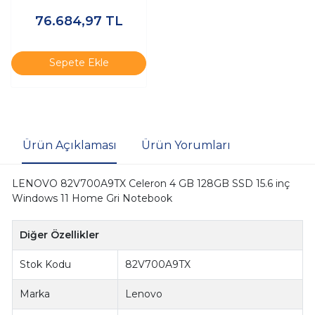
255U 32 GB 512 GB SSD 14"
76.684,97
TL
Ubuntu Dizüstü Bilgisayar
Sepete Ekle
Ürün Açıklaması
Ürün Yorumları
LENOVO 82V700A9TX Celeron 4 GB 128GB SSD 15.6 inç
Windows 11 Home Gri Notebook
Diğer Özellikler
Stok Kodu
82V700A9TX
Marka
Lenovo