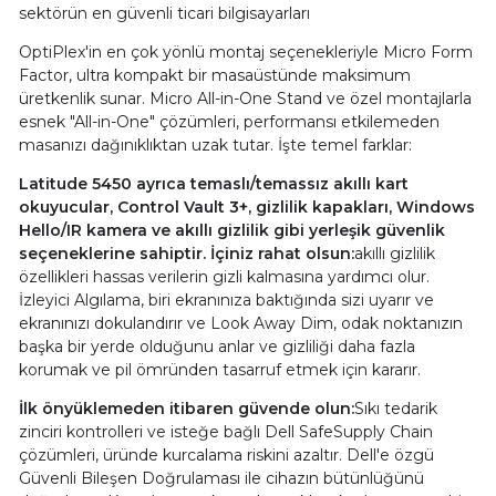
sektörün en güvenli ticari bilgisayarları
OptiPlex'in en çok yönlü montaj seçenekleriyle Micro Form
Factor, ultra kompakt bir masaüstünde maksimum
üretkenlik sunar. Micro All-in-One Stand ve özel montajlarla
esnek "All-in-One" çözümleri, performansı etkilemeden
masanızı dağınıklıktan uzak tutar. İşte temel farklar:
Latitude 5450 ayrıca temaslı/temassız akıllı kart
okuyucular, Control Vault 3+, gizlilik kapakları, Windows
Hello/IR kamera ve akıllı gizlilik gibi yerleşik güvenlik
seçeneklerine sahiptir. İçiniz rahat olsun:
akıllı gizlilik
özellikleri hassas verilerin gizli kalmasına yardımcı olur.
İzleyici Algılama, biri ekranınıza baktığında sizi uyarır ve
ekranınızı dokulandırır ve Look Away Dim, odak noktanızın
başka bir yerde olduğunu anlar ve gizliliği daha fazla
korumak ve pil ömründen tasarruf etmek için kararır.
İlk önyüklemeden itibaren güvende olun:
Sıkı tedarik
zinciri kontrolleri ve isteğe bağlı Dell SafeSupply Chain
çözümleri, üründe kurcalama riskini azaltır. Dell'e özgü
Güvenli Bileşen Doğrulaması ile cihazın bütünlüğünü