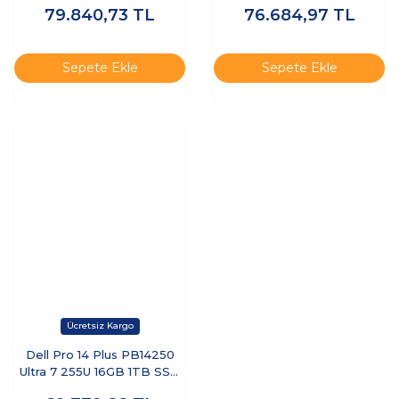
79.840,73
TL
76.684,97
TL
Free Dos Dizüstü Bilgisayar
Ubuntu Dizüstü Bilgisayar
Sepete Ekle
Sepete Ekle
Dell Pro 14 Plus PB14250
Ultra 7 255U 16GB 1TB SSD
14 FHD+ FreeDOS BTO110-