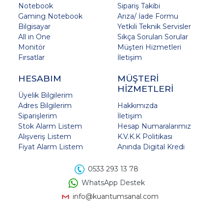
Notebook
Sipariş Takibi
Gaming Notebook
Arıza/ İade Formu
Bilgisayar
Yetkili Teknik Servisler
All in One
Sıkça Sorulan Sorular
Monitör
Müşteri Hizmetleri
Fırsatlar
İletişim
HESABIM
MÜŞTERİ
HİZMETLERİ
Üyelik Bilgilerim
Adres Bilgilerim
Hakkımızda
Siparişlerim
İletişim
Stok Alarm Listem
Hesap Numaralarımız
Alışveriş Listem
K.V.K.K Politikası
Fiyat Alarm Listem
Anında Digital Kredi
0533 293 13 78
WhatsApp Destek
info@kuantumsanal.com