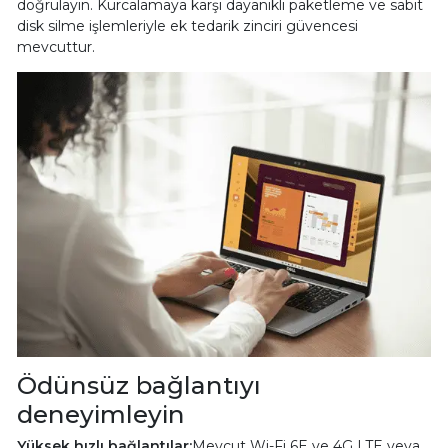
doğrulayın. Kurcalamaya karşı dayanıklı paketleme ve sabit
disk silme işlemleriyle ek tedarik zinciri güvencesi
mevcuttur.
Ödünsüz bağlantıyı
deneyimleyin
Yüksek hızlı bağlantılar:
Mevcut Wi-Fi 6E ve 4G LTE veya