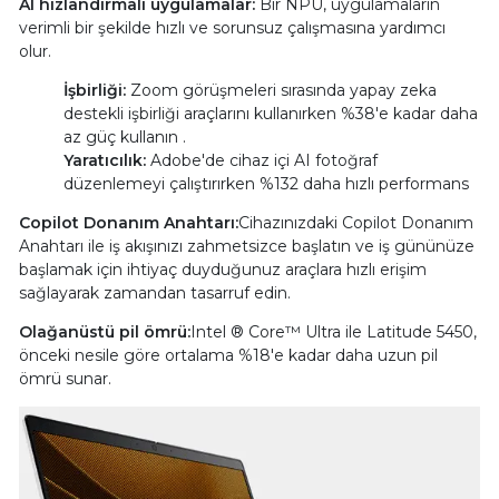
AI hızlandırmalı uygulamalar:
Bir NPU, uygulamaların
verimli bir şekilde hızlı ve sorunsuz çalışmasına yardımcı
olur.
İşbirliği:
Zoom görüşmeleri sırasında yapay zeka
destekli işbirliği araçlarını kullanırken %38'e kadar daha
az güç kullanın .
Yaratıcılık:
Adobe'de cihaz içi AI fotoğraf
düzenlemeyi çalıştırırken %132 daha hızlı performans
Copilot Donanım Anahtarı:
Cihazınızdaki Copilot Donanım
Anahtarı ile iş akışınızı zahmetsizce başlatın ve iş gününüze
başlamak için ihtiyaç duyduğunuz araçlara hızlı erişim
sağlayarak zamandan tasarruf edin.
Olağanüstü pil ömrü:
Intel ® Core™ Ultra ile Latitude 5450,
önceki nesile göre ortalama %18'e kadar daha uzun pil
ömrü sunar.