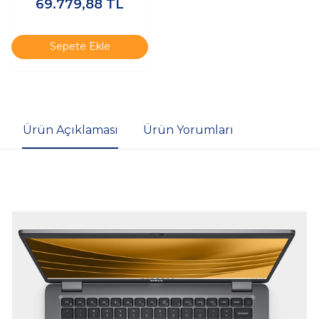
69.779,88
TL
PB14250-UBU
Sepete Ekle
Ürün Açıklaması
Ürün Yorumları