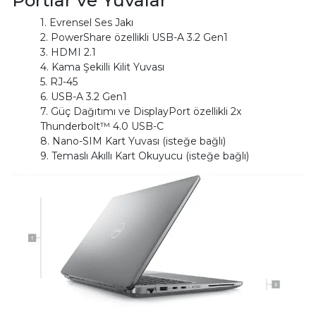
1. Evrensel Ses Jakı
2. PowerShare özellikli USB-A 3.2 Gen1
3. HDMI 2.1
4. Kama Şekilli Kilit Yuvası
5. RJ-45
6. USB-A 3.2 Gen1
7. Güç Dağıtımı ve DisplayPort özellikli 2x
Thunderbolt™ 4.0 USB-C
8. Nano-SIM Kart Yuvası (isteğe bağlı)
9. Temaslı Akıllı Kart Okuyucu (isteğe bağlı)