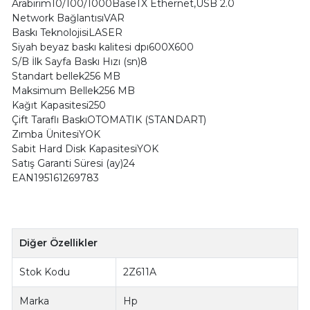
Arabirim10/100/1000BaseTX Ethernet,USB 2.0
Network BağlantısıVAR
Baskı TeknolojisiLASER
Siyah beyaz baskı kalitesi dpı600X600
S/B İlk Sayfa Baskı Hızı (sn)8
Standart bellek256 MB
Maksimum Bellek256 MB
Kağıt Kapasitesi250
Çift Taraflı BaskıOTOMATIK (STANDART)
Zımba ÜnitesiYOK
Sabit Hard Disk KapasitesiYOK
Satış Garanti Süresi (ay)24
EAN195161269783
Diğer Özellikler
Stok Kodu
2Z611A
Marka
Hp