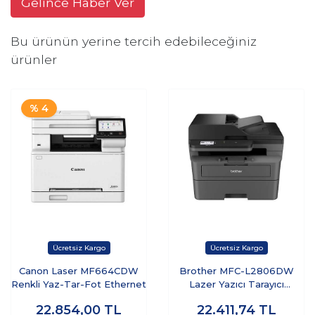
Gelince Haber Ver
Bu ürünün yerine tercih edebileceğiniz
ürünler
% 4
Canon Laser MF664CDW
Brother MFC-L2806DW
Renkli Yaz-Tar-Fot Ethernet
Lazer Yazıcı Tarayıcı
Fotokopi Fax
22.854,00
TL
22.411,74
TL
Usb/ethernet/wıfı A4 (3 Tam