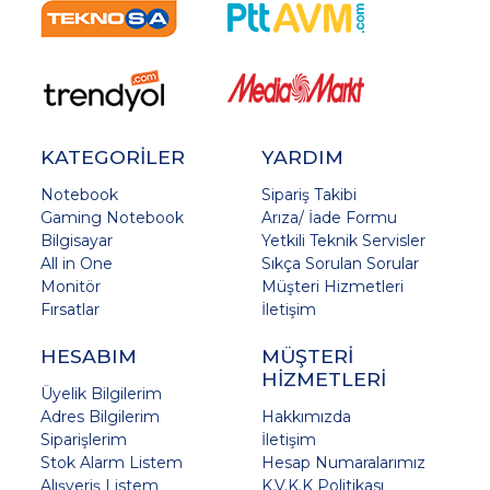
KATEGORİLER
YARDIM
Notebook
Sipariş Takibi
Gaming Notebook
Arıza/ İade Formu
Bilgisayar
Yetkili Teknik Servisler
All in One
Sıkça Sorulan Sorular
Monitör
Müşteri Hizmetleri
Fırsatlar
İletişim
HESABIM
MÜŞTERİ
HİZMETLERİ
Üyelik Bilgilerim
Adres Bilgilerim
Hakkımızda
Siparişlerim
İletişim
Stok Alarm Listem
Hesap Numaralarımız
Alışveriş Listem
K.V.K.K Politikası