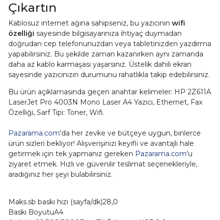
Çıkartın
Kablosuz internet ağına sahipseniz, bu yazıcının
wifi
özelliği
sayesinde bilgisayarınıza ihtiyaç duymadan
doğrudan cep telefonunuzdan veya tabletinizden yazdırma
yapabilirsiniz. Bu şekilde zaman kazanırken aynı zamanda
daha az kablo karmaşası yaşarsınız. Üstelik dahili ekran
sayesinde yazıcınızın durumunu rahatlıkla takip edebilirsiniz.
Bu ürün açıklamasında geçen anahtar kelimeler: HP 2Z611A
LaserJet Pro 4003N Mono Laser A4 Yazıcı, Ethernet, Fax
Özelliği, Sarf Tipi: Toner, Wifi.
Pazarama.com
'da her zevke ve bütçeye uygun, binlerce
ürün sizleri bekliyor! Alışverişinizi keyifli ve avantajlı hale
getirmek için tek yapmanız gereken
Pazarama.com
'u
ziyaret etmek. Hızlı ve güvenilir teslimat seçenekleriyle,
aradığınız her şeyi bulabilirsiniz.
Maks.sb baskı hızı (sayfa/dk)28,0
Baskı BoyutuA4