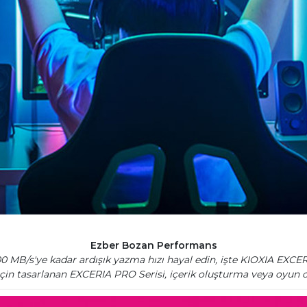
Ezber Bozan Performans
00 MB/s'ye kadar ardışık yazma hızı hayal edin, işte KIOXIA EX
için tasarlanan EXCERIA PRO Serisi, içerik oluşturma veya oyu