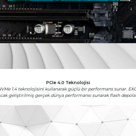
PCIe 4.0 Teknolojisi
VMe 1.4 teknolojisini kullanarak güçlü bir performans sunar. EXC
acak geliştirilmiş gerçek dünya performansı sunarak flash depolama