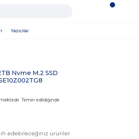
i
Yazıcılar
o 2TB Nvme M.2 SSD
LSE10Z002TG8
mektedir. Temin edildiğinde
ih edebileceğiniz ürünler