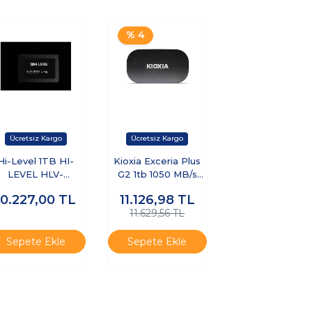
% 4
Hi-Level 1TB HI-
Kioxia Exceria Plus
LEVEL HLV-
G2 1tb 1050 MB/s
SD30ELT/1T 2,5"
1000MB/s Taşınabilir
10.227,00
TL
11.126,98
TL
560-540 MB/s
SSD
11.629,56 TL
(LXD20K001TG8)
Sepete Ekle
Sepete Ekle