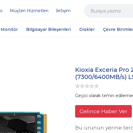
bi
Müşteri Hizmetleri
İletişim
Monitör
Bilgisayar Bileşenleri
Diskler
Çevre Birimler
Kioxia Exceria Pr
(7300/6400MB/s) 
Geçici olarak temin edileme
Gelince Haber Ver
Bu ürünün yerine terc