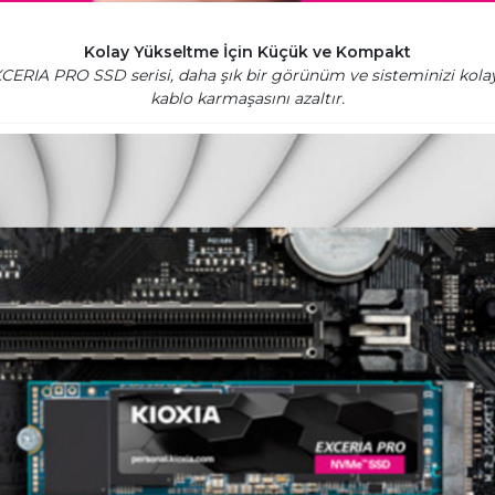
Kolay Yükseltme İçin Küçük ve Kompakt
 EXCERIA PRO SSD serisi, daha şık bir görünüm ve sisteminizi kol
kablo karmaşasını azaltır.