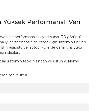
 Yüksek Performanslı Veri
ni bir performans seviyesi sunar. 3D görüntü
a iyi performans elde etmek için sisteminizin veri
slı masaüstü ve laptop PC’lerde daha iyi iş yükü
çin idealdir.
cılar sistemin tepki hızından ve üstün yükleme
lerde mevcuttur.