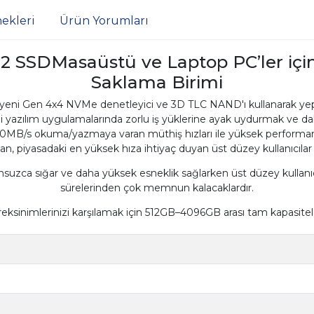
ekleri
Ürün Yorumları
 SSDMasaüstü ve Laptop PC’ler için
Saklama Birimi
ni Gen 4x4 NVMe denetleyici ve 3D TLC NAND'ı kullanarak yepye
i yazılım uygulamalarında zorlu iş yüklerine ayak uydurmak ve dah
7.000MB/s okuma/yazmaya varan müthiş hızları ile yüksek performan
n, piyasadaki en yüksek hıza ihtiyaç duyan üst düzey kullanıcılar i
suzca sığar ve daha yüksek esneklik sağlarken üst düzey kullanı
sürelerinden çok memnun kalacaklardır.
reksinimlerinizi karşılamak için 512GB–4096GB arası tam kapasite