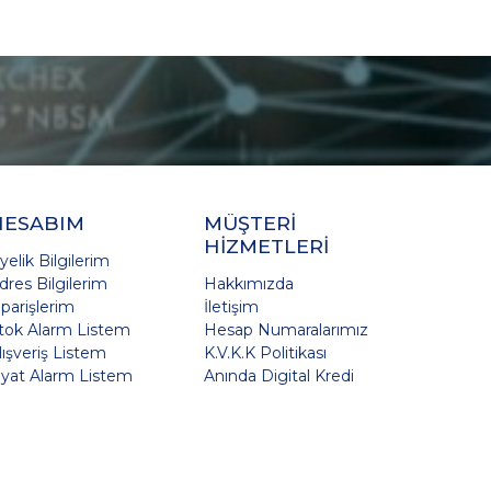
HESABIM
MÜŞTERİ
HİZMETLERİ
yelik Bilgilerim
dres Bilgilerim
Hakkımızda
iparişlerim
İletişim
tok Alarm Listem
Hesap Numaralarımız
lışveriş Listem
K.V.K.K Politikası
iyat Alarm Listem
Anında Digital Kredi