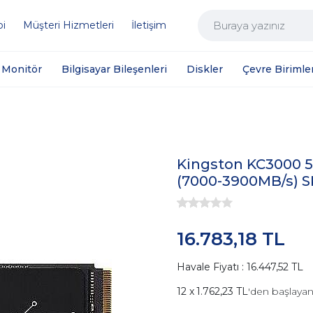
bi
Müşteri Hizmetleri
İletişim
Monitör
Bilgisayar Bileşenleri
Diskler
Çevre Birimler
Kingston KC3000 5
(7000-3900MB/s) 
16.783,18 TL
Havale Fiyatı : 16.447,52 TL
1.762,23 TL
'den başlayan