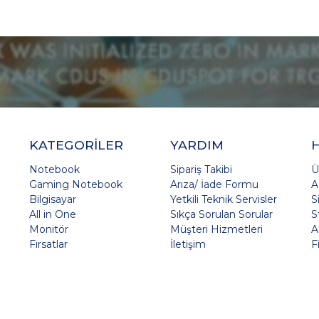
KATEGORİLER
YARDIM
Notebook
Sipariş Takibi
Ü
Gaming Notebook
Arıza/ İade Formu
A
Bilgisayar
Yetkili Teknik Servisler
S
All in One
Sıkça Sorulan Sorular
S
Monitör
Müşteri Hizmetleri
A
Fırsatlar
İletişim
F