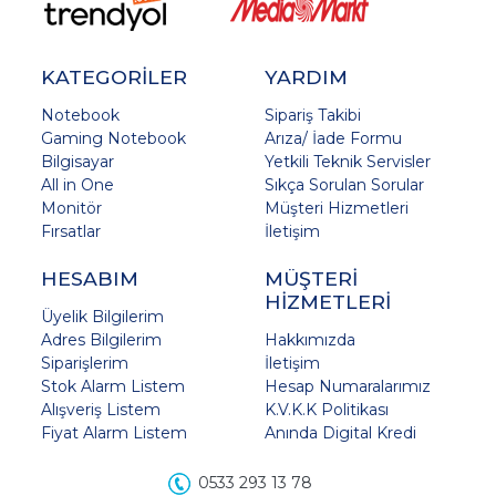
KATEGORİLER
YARDIM
Notebook
Sipariş Takibi
Gaming Notebook
Arıza/ İade Formu
Bilgisayar
Yetkili Teknik Servisler
All in One
Sıkça Sorulan Sorular
Monitör
Müşteri Hizmetleri
Fırsatlar
İletişim
HESABIM
MÜŞTERİ
HİZMETLERİ
Üyelik Bilgilerim
Adres Bilgilerim
Hakkımızda
Siparişlerim
İletişim
Stok Alarm Listem
Hesap Numaralarımız
Alışveriş Listem
K.V.K.K Politikası
Fiyat Alarm Listem
Anında Digital Kredi
0533 293 13 78