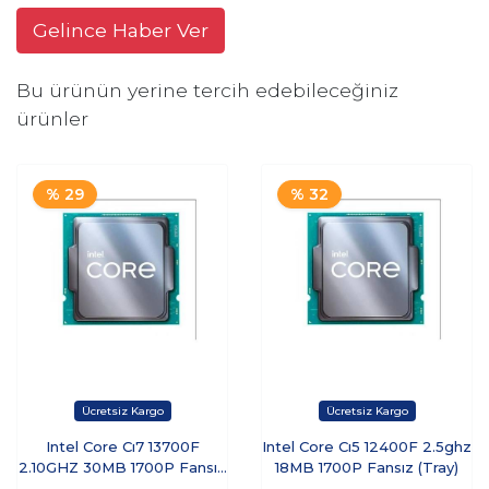
Gelince Haber Ver
Bu ürünün yerine tercih edebileceğiniz
ürünler
% 29
% 32
Intel Core Cı7 13700F
Intel Core Cı5 12400F 2.5ghz
2.10GHZ 30MB 1700P Fansız
18MB 1700P Fansız (Tray)
(Tray)