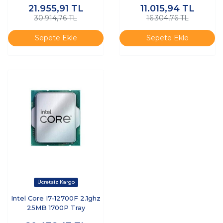
21.955,91
TL
11.015,94
TL
30.914,76 TL
16.304,76 TL
Sepete Ekle
Sepete Ekle
Intel Core I7-12700F 2.1ghz
25MB 1700P Tray