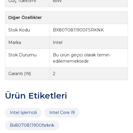
Güç Tüketimi
65W
Diğer Özellikler
Stok Kodu
BX8070811900FSRKNK
Marka
Intel
Stok Durumu
Bu ürün geçici olarak temin
edilememektedir.
Garanti (Yıl)
2
Ürün Etiketleri
Intel İşlemcili
Intel Core İ9
Bx8070811900fsrknk