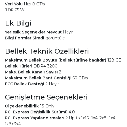
Veri Yolu
Hızı 8 GT/s
TDP
65 W
Ek Bilgi
Yerleşik Seçenekler Mevcut
Hayır
Bilgi FormlarıŞimdi
görüntüle
Bellek Teknik Özellikleri
Maksimum Bellek Boyutu (bellek türüne bağlıdır)
128 GB
Bellek Türleri
DDR4-3200
Maks. Bellek Kanalı Sayıs
ı
2
Maksimum Bellek Bant Genişliği
50 GB/s
ECC Bellek Desteği ?
Hayır
Genişletme Seçenekleri
Ölçeklenebilirlik
1S Only
PCI Express Değişiklik Sürümü
4.0
PCI Express Yapılandırmaları ?
Up to 1x16+1x4, 2x8+1x4,
1x8+3x4