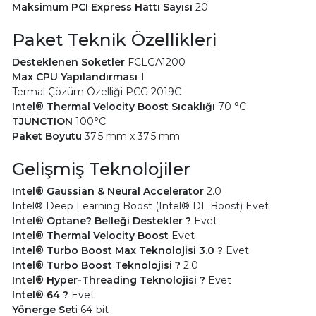
Maksimum PCI Express Hattı Sayısı
20
Paket Teknik Özellikleri
Desteklenen Soketler
FCLGA1200
Max CPU Yapılandırması
1
Termal Çözüm Özelliği PCG 2019C
Intel® Thermal Velocity Boost Sıcaklığı
70 °C
TJUNCTION
100°C
Paket Boyutu
37.5 mm x 37.5 mm
Gelişmiş Teknolojiler
Intel® Gaussian & Neural Accelerator
2.0
Intel® Deep Learning Boost (Intel® DL Boost) Evet
Intel® Optane? Belleği Destekler ?
Evet
Intel® Thermal Velocity Boost
Evet
Intel® Turbo Boost Max Teknolojisi 3.0 ?
Evet
Intel® Turbo Boost Teknolojisi ?
2.0
I
ntel® Hyper-Threading Teknolojisi ?
Evet
Intel® 64 ?
Evet
Yönerge Set
i 64-bit