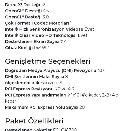
DirectX* Desteği
12
OpenGL* Desteği
4.5
OpenCL* Desteği
3.0
Çok Formatlı Codec Motorları
1
Intel® Hızlı Senkronizasyon Videosu
Evet
Intel® Clear Video HD Teknolojisi
Evet
Desteklenen Ekran Sayısı ?
4
Cihaz Kimliği
0x4692
Genişletme Seçenekleri
Doğrudan Medya Arayüzü (DMI) Revizyonu
4.0
DMI Şeritlerinin Maks Sayısı
8
ölçeklenebilirlik
Yalnızca 1S
PCI Express Revizyonu
5.0 ve 4.0
PCI Express Yapılandırmaları ?
1x16+4'e kadar, 2x8+4'e
kadar
Maksimum PCI Express Yolu Sayısı
20
Paket Özellikleri
Desteklenen Soketler
FCLGA1700