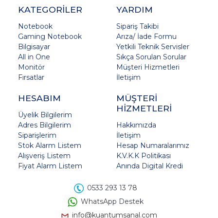
KATEGORİLER
YARDIM
Notebook
Sipariş Takibi
Gaming Notebook
Arıza/ İade Formu
Bilgisayar
Yetkili Teknik Servisler
All in One
Sıkça Sorulan Sorular
Monitör
Müşteri Hizmetleri
Fırsatlar
İletişim
HESABIM
MÜŞTERİ
HİZMETLERİ
Üyelik Bilgilerim
Adres Bilgilerim
Hakkımızda
Siparişlerim
İletişim
Stok Alarm Listem
Hesap Numaralarımız
Alışveriş Listem
K.V.K.K Politikası
Fiyat Alarm Listem
Anında Digital Kredi
0533 293 13 78
WhatsApp Destek
info@kuantumsanal.com