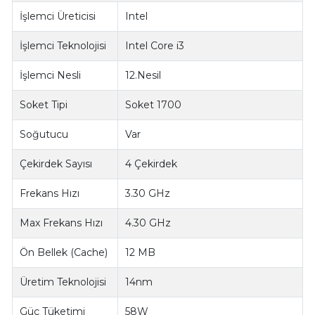
İşlemci Üreticisi
Intel
İşlemci Teknolojisi
Intel Core i3
İşlemci Nesli
12.Nesil
Soket Tipi
Soket 1700
Soğutucu
Var
Çekirdek Sayısı
4 Çekirdek
Frekans Hızı
3.30 GHz
Max Frekans Hızı
4.30 GHz
Ön Bellek (Cache)
12 MB
Üretim Teknolojisi
14nm
Güç Tüketimi
58W