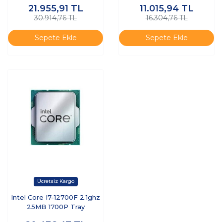
21.955,91
TL
11.015,94
TL
30.914,76 TL
16.304,76 TL
Sepete Ekle
Sepete Ekle
Intel Core I7-12700F 2.1ghz
25MB 1700P Tray