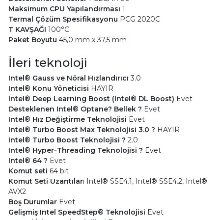
Maksimum CPU Yapılandırması
1
Termal Çözüm Spesifikasyonu
PCG 2020C
T KAVŞAĞI
100°C
Paket Boyutu
45,0 mm x 37,5 mm
İleri teknoloji
Intel® Gauss ve Nöral Hızlandırıcı
3.0
Intel® Konu Yöneticisi
HAYIR
Intel® Deep Learning Boost (Intel® DL Boost)
Evet
Desteklenen Intel® Optane? Bellek ?
Evet
Intel® Hız Değiştirme Teknolojisi
Evet
Intel® Turbo Boost Max Teknolojisi 3.0 ?
HAYIR
Intel® Turbo Boost Teknolojisi ?
2.0
Intel® Hyper-Threading Teknolojisi ?
Evet
Intel® 64 ?
Evet
Komut seti
64 bit
Komut Seti Uzantılar
ı Intel® SSE4.1, Intel® SSE4.2, Intel®
AVX2
Boş Durumlar
Evet
Gelişmiş Intel SpeedStep® Teknolojisi
Evet