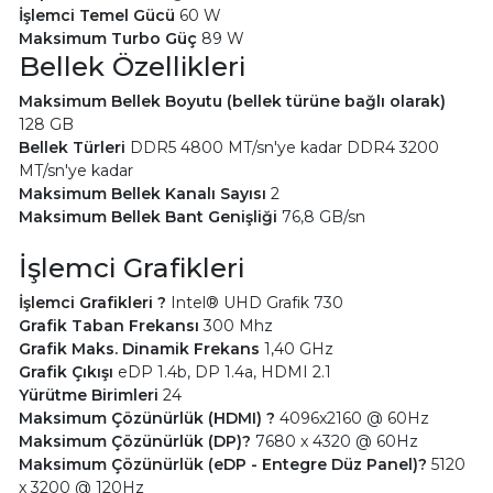
İşlemci Temel Gücü
60 W
Maksimum Turbo Güç
89 W
Bellek Özellikleri
Maksimum Bellek Boyutu (bellek türüne bağlı olarak)
128 GB
Bellek Türleri
DDR5 4800 MT/sn'ye kadar DDR4 3200
MT/sn'ye kadar
Maksimum Bellek Kanalı Sayısı
2
Maksimum Bellek Bant Genişliği
76,8 GB/sn
İşlemci Grafikleri
İşlemci Grafikleri ?
Intel® UHD Grafik 730
Grafik Taban Frekansı
300 Mhz
Grafik Maks. Dinamik Frekans
1,40 GHz
Grafik Çıkışı
eDP 1.4b, DP 1.4a, HDMI 2.1
Yürütme Birimleri
24
Maksimum Çözünürlük (HDMI) ?
4096x2160 @ 60Hz
Maksimum Çözünürlük (DP)?
7680 x 4320 @ 60Hz
Maksimum Çözünürlük (eDP - Entegre Düz Panel)?
5120
x 3200 @ 120Hz