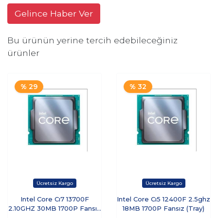
Gelince Haber Ver
Bu ürünün yerine tercih edebileceğiniz
ürünler
% 29
% 32
Intel Core Cı7 13700F
Intel Core Cı5 12400F 2.5ghz
2.10GHZ 30MB 1700P Fansız
18MB 1700P Fansız (Tray)
(Tray)