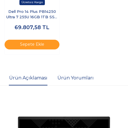
Dell Pro 14 Plus PB14250
Ultra 7 255U 16GB 1TB SSD
14 FHD+ FreeDOS BTO110-
69.807,58
TL
PB14250-UBU
Sepete Ekle
Ürün Açıklaması
Ürün Yorumları