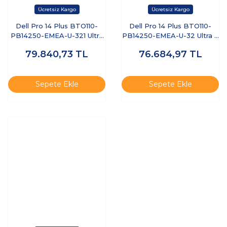
Dell Pro 14 Plus BTO110-
Dell Pro 14 Plus BTO110-
PB14250-EMEA-U-321 Ultra
PB14250-EMEA-U-32 Ultra 7
7 255U 32 GB 1 TB SSD 14"
255U 32 GB 512 GB SSD 14"
79.840,73
TL
76.684,97
TL
Free Dos Dizüstü Bilgisayar
Ubuntu Dizüstü Bilgisayar
Sepete Ekle
Sepete Ekle