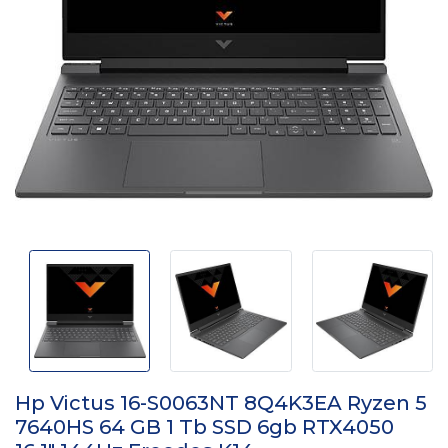
Hp Victus 16-S0063NT 8Q4K3EA Ryzen 5
7640HS 64 GB 1 Tb SSD 6gb RTX4050