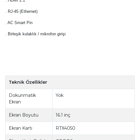
. HDMI 2.1
. RJ-45 (Ethernet)
. AC Smart Pin
. Birleşik kulaklık / mikrofon girişi
Teknik Özellikler
Dokunmatik
Yok
Ekran
Ekran Boyutu
16.1 inç
Ekran Kartı
RTX4050