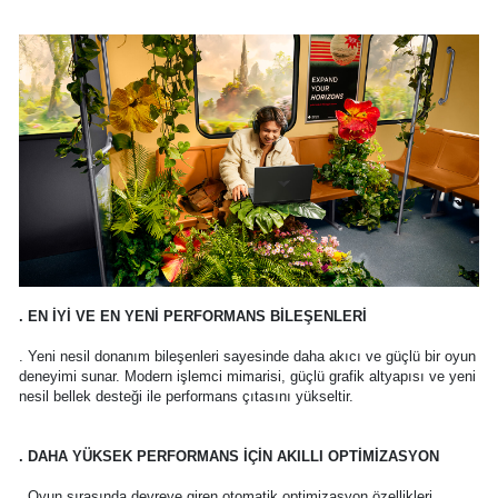
. EN İYİ VE EN YENİ PERFORMANS BİLEŞENLERİ
. Yeni nesil donanım bileşenleri sayesinde daha akıcı ve güçlü bir oyun
deneyimi sunar. Modern işlemci mimarisi, güçlü grafik altyapısı ve yeni
nesil bellek desteği ile performans çıtasını yükseltir.
. DAHA YÜKSEK PERFORMANS İÇİN AKILLI OPTİMİZASYON
. Oyun sırasında devreye giren otomatik optimizasyon özellikleri,