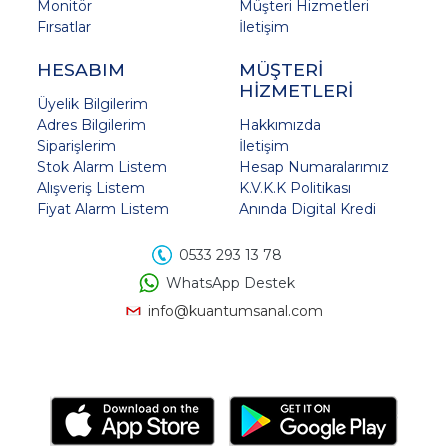
Monitör
Müşteri Hizmetleri
Fırsatlar
İletişim
HESABIM
MÜŞTERİ
HİZMETLERİ
Üyelik Bilgilerim
Adres Bilgilerim
Hakkımızda
Siparişlerim
İletişim
Stok Alarm Listem
Hesap Numaralarımız
Alışveriş Listem
K.V.K.K Politikası
Fiyat Alarm Listem
Anında Digital Kredi
0533 293 13 78
WhatsApp Destek
info@kuantumsanal.com