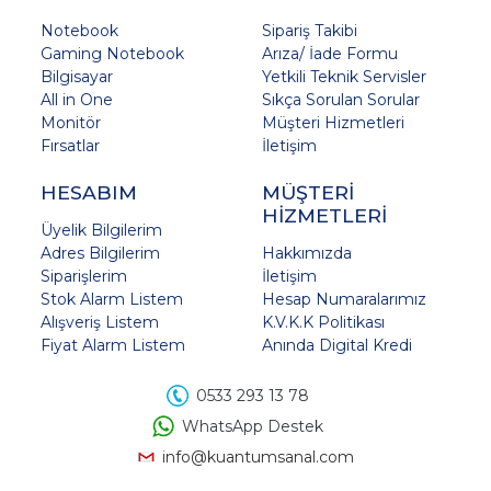
Notebook
Sipariş Takibi
Gaming Notebook
Arıza/ İade Formu
Bilgisayar
Yetkili Teknik Servisler
All in One
Sıkça Sorulan Sorular
Monitör
Müşteri Hizmetleri
Fırsatlar
İletişim
HESABIM
MÜŞTERİ
HİZMETLERİ
Üyelik Bilgilerim
Adres Bilgilerim
Hakkımızda
Siparişlerim
İletişim
Stok Alarm Listem
Hesap Numaralarımız
Alışveriş Listem
K.V.K.K Politikası
Fiyat Alarm Listem
Anında Digital Kredi
0533 293 13 78
WhatsApp Destek
info@kuantumsanal.com