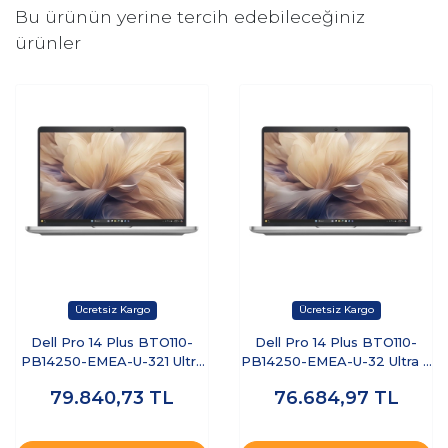
Bu ürünün yerine tercih edebileceğiniz
ürünler
Dell Pro 14 Plus BTO110-
Dell Pro 14 Plus BTO110-
PB14250-EMEA-U-321 Ultra
PB14250-EMEA-U-32 Ultra 7
7 255U 32 GB 1 TB SSD 14"
255U 32 GB 512 GB SSD 14"
79.840,73
TL
76.684,97
TL
Free Dos Dizüstü Bilgisayar
Ubuntu Dizüstü Bilgisayar