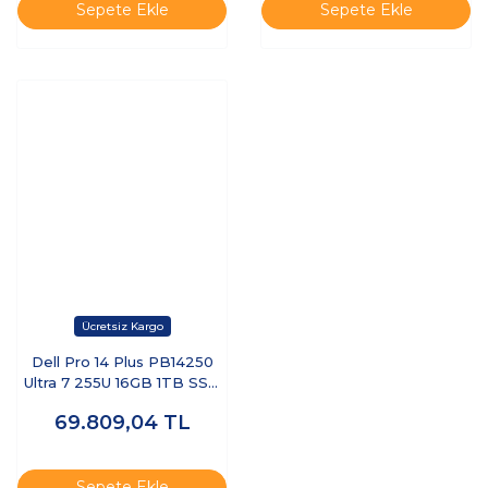
Sepete Ekle
Sepete Ekle
Dell Pro 14 Plus PB14250
Ultra 7 255U 16GB 1TB SSD
14 FHD+ FreeDOS BTO110-
69.809,04
TL
PB14250-UBU
Sepete Ekle