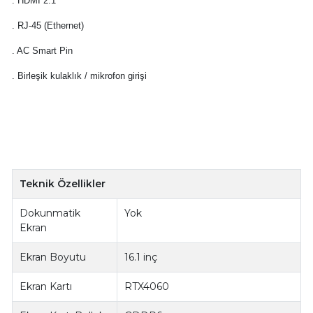
. HDMI 2.1
. RJ-45 (Ethernet)
. AC Smart Pin
. Birleşik kulaklık / mikrofon girişi
Teknik Özellikler
Dokunmatik
Yok
Ekran
Ekran Boyutu
16.1 inç
Ekran Kartı
RTX4060