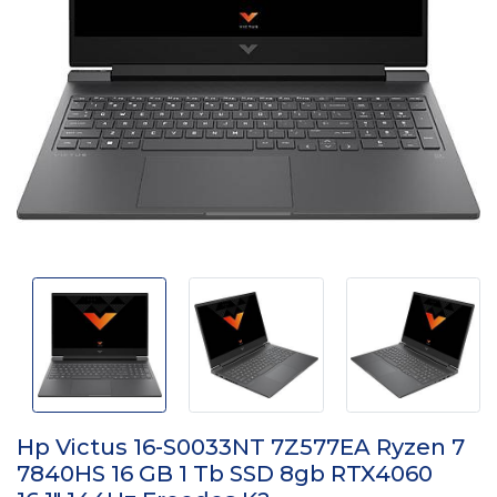
Hp Victus 16-S0033NT 7Z577EA Ryzen 7
7840HS 16 GB 1 Tb SSD 8gb RTX4060