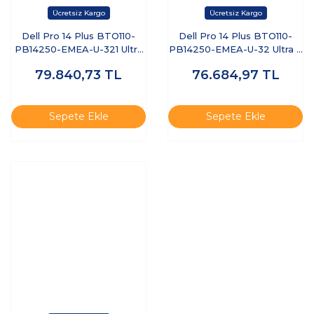
Dell Pro 14 Plus BTO110-
Dell Pro 14 Plus BTO110-
PB14250-EMEA-U-321 Ultra
PB14250-EMEA-U-32 Ultra 7
7 255U 32 GB 1 TB SSD 14"
255U 32 GB 512 GB SSD 14"
79.840,73
TL
76.684,97
TL
Free Dos Dizüstü Bilgisayar
Ubuntu Dizüstü Bilgisayar
Sepete Ekle
Sepete Ekle