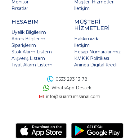
Monitör
Müşteri Hizmetleri
Fırsatlar
İletişim
HESABIM
MÜŞTERİ
HİZMETLERİ
Üyelik Bilgilerim
Adres Bilgilerim
Hakkımızda
Siparişlerim
İletişim
Stok Alarm Listem
Hesap Numaralarımız
Alışveriş Listem
K.V.K.K Politikası
Fiyat Alarm Listem
Anında Digital Kredi
0533 293 13 78
WhatsApp Destek
info@kuantumsanal.com