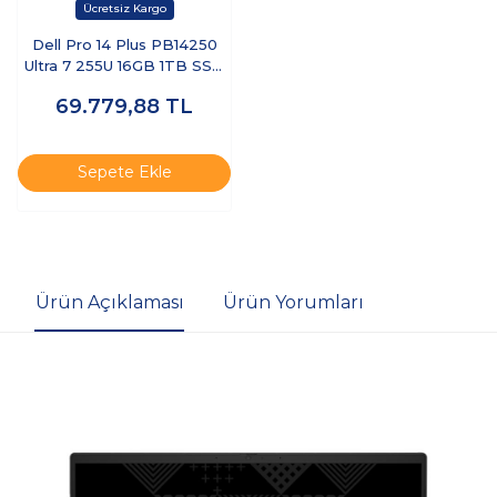
Dell Pro 14 Plus PB14250
Ultra 7 255U 16GB 1TB SSD
14 FHD+ FreeDOS BTO110-
69.779,88
TL
PB14250-UBU
Sepete Ekle
Ürün Açıklaması
Ürün Yorumları