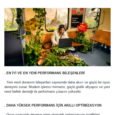
. EN İYİ VE EN YENİ PERFORMANS BİLEŞENLERİ
. Yeni nesil donanım bileşenleri sayesinde daha akıcı ve güçlü bir oyun
deneyimi sunar. Modern işlemci mimarisi, güçlü grafik altyapısı ve yeni
nesil bellek desteği ile performans çıtasını yükseltir.
. DAHA YÜKSEK PERFORMANS İÇİN AKILLI OPTİMİZASYON
. Oyun sırasında devreye giren otomatik optimizasyon özellikleri,