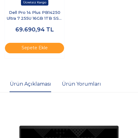
Dell Pro 14 Plus PB14250
Ultra 7 255U 16GB 1TB SSD
14 FHD+ FreeDOS BTO110-
69.690,94
TL
PB14250-UBU
Sepete Ekle
Ürün Açıklaması
Ürün Yorumları