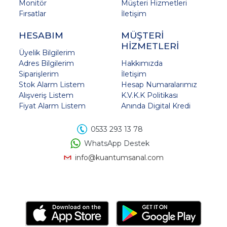
Monitör
Müşteri Hizmetleri
Fırsatlar
İletişim
HESABIM
MÜŞTERİ
HİZMETLERİ
Üyelik Bilgilerim
Adres Bilgilerim
Hakkımızda
Siparişlerim
İletişim
Stok Alarm Listem
Hesap Numaralarımız
Alışveriş Listem
K.V.K.K Politikası
Fiyat Alarm Listem
Anında Digital Kredi
0533 293 13 78
WhatsApp Destek
info@kuantumsanal.com