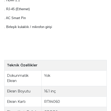
. HDMI 2.1
. RJ-45 (Ethernet)
. AC Smart Pin
. Birleşik kulaklık / mikrofon girişi
Teknik Özellikler
Dokunmatik
Yok
Ekran
Ekran Boyutu
16.1 inç
Ekran Kartı
RTX4060