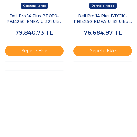
Dell Pro 14 Plus BTO110-
Dell Pro 14 Plus BTO110-
PB14250-EMEA-U-321 Ultra
PB14250-EMEA-U-32 Ultra 7
7 255U 32 GB 1 TB SSD 14"
255U 32 GB 512 GB SSD 14"
79.840,73
TL
76.684,97
TL
Free Dos Dizüstü Bilgisayar
Ubuntu Dizüstü Bilgisayar
Sepete Ekle
Sepete Ekle