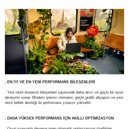
. EN İYİ VE EN YENİ PERFORMANS BİLEŞENLERİ
. Yeni nesil donanım bileşenleri sayesinde daha akıcı ve güçlü bir oyun
deneyimi sunar. Modern işlemci mimarisi, güçlü grafik altyapısı ve yeni
nesil bellek desteği ile performans çıtasını yükseltir.
. DAHA YÜKSEK PERFORMANS İÇİN AKILLI OPTİMİZASYON
. Oyun sırasında devreye giren otomatik optimizasyon özellikleri,