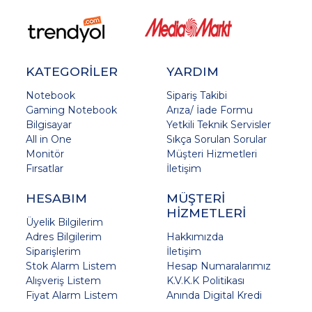
KATEGORİLER
YARDIM
Notebook
Sipariş Takibi
Gaming Notebook
Arıza/ İade Formu
Bilgisayar
Yetkili Teknik Servisler
All in One
Sıkça Sorulan Sorular
Monitör
Müşteri Hizmetleri
Fırsatlar
İletişim
HESABIM
MÜŞTERİ
HİZMETLERİ
Üyelik Bilgilerim
Adres Bilgilerim
Hakkımızda
Siparişlerim
İletişim
Stok Alarm Listem
Hesap Numaralarımız
Alışveriş Listem
K.V.K.K Politikası
Fiyat Alarm Listem
Anında Digital Kredi