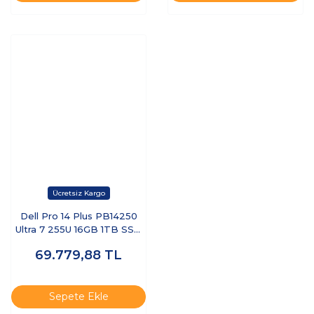
Dell Pro 14 Plus PB14250
Ultra 7 255U 16GB 1TB SSD
14 FHD+ FreeDOS BTO110-
69.779,88
TL
PB14250-UBU
Sepete Ekle