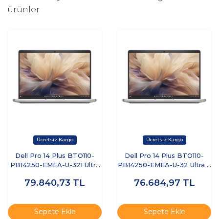
ürünler
Dell Pro 14 Plus BTO110-
Dell Pro 14 Plus BTO110-
PB14250-EMEA-U-321 Ultra
PB14250-EMEA-U-32 Ultra 7
7 255U 32 GB 1 TB SSD 14"
255U 32 GB 512 GB SSD 14"
79.840,73
TL
76.684,97
TL
Free Dos Dizüstü Bilgisayar
Ubuntu Dizüstü Bilgisayar
Sepete Ekle
Sepete Ekle