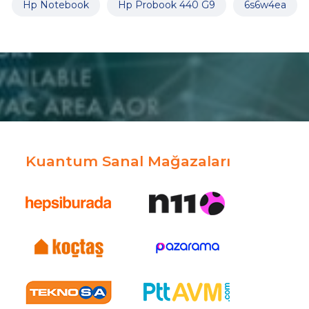
Hp Notebook
Hp Probook 440 G9
6s6w4ea
Kuantum Sanal Mağazaları