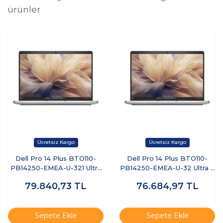
ürünler
Dell Pro 14 Plus BTO110-
Dell Pro 14 Plus BTO110-
PB14250-EMEA-U-321 Ultra
PB14250-EMEA-U-32 Ultra 7
7 255U 32 GB 1 TB SSD 14"
255U 32 GB 512 GB SSD 14"
79.840,73
TL
76.684,97
TL
Free Dos Dizüstü Bilgisayar
Ubuntu Dizüstü Bilgisayar
Sepete Ekle
Sepete Ekle