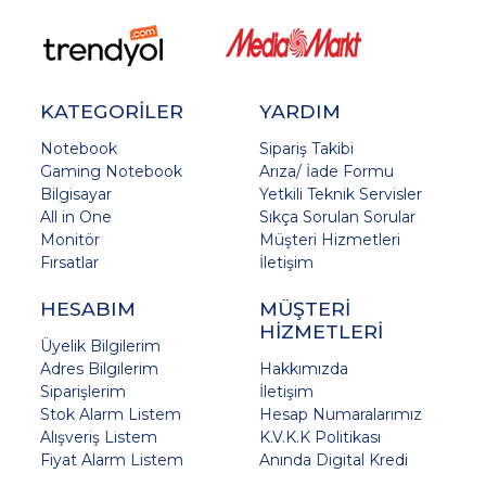
KATEGORİLER
YARDIM
Notebook
Sipariş Takibi
Gaming Notebook
Arıza/ İade Formu
Bilgisayar
Yetkili Teknik Servisler
All in One
Sıkça Sorulan Sorular
Monitör
Müşteri Hizmetleri
Fırsatlar
İletişim
HESABIM
MÜŞTERİ
HİZMETLERİ
Üyelik Bilgilerim
Adres Bilgilerim
Hakkımızda
Siparişlerim
İletişim
Stok Alarm Listem
Hesap Numaralarımız
Alışveriş Listem
K.V.K.K Politikası
Fiyat Alarm Listem
Anında Digital Kredi