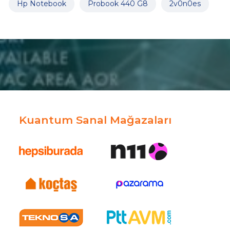
Hp Notebook
Probook 440 G8
2v0n0es
Kuantum Sanal Mağazaları