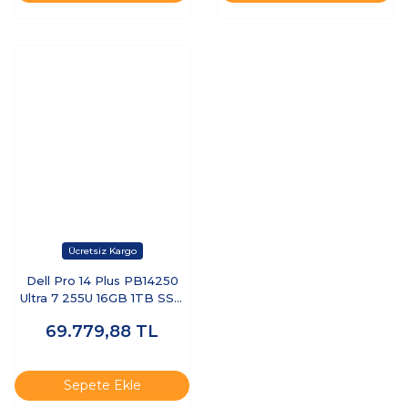
Dell Pro 14 Plus PB14250
Ultra 7 255U 16GB 1TB SSD
14 FHD+ FreeDOS BTO110-
69.779,88
TL
PB14250-UBU
Sepete Ekle