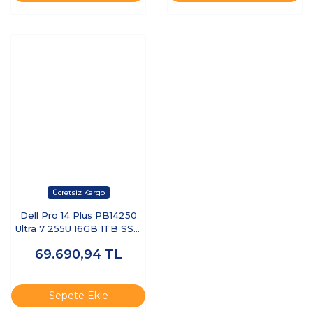
Dell Pro 14 Plus PB14250
Ultra 7 255U 16GB 1TB SSD
14 FHD+ FreeDOS BTO110-
69.690,94
TL
PB14250-UBU
Sepete Ekle