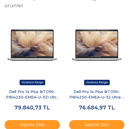
ürünler
Dell Pro 14 Plus BTO110-
Dell Pro 14 Plus BTO110-
PB14250-EMEA-U-321 Ultra
PB14250-EMEA-U-32 Ultra 7
7 255U 32 GB 1 TB SSD 14"
255U 32 GB 512 GB SSD 14"
79.840,73
TL
76.684,97
TL
Free Dos Dizüstü Bilgisayar
Ubuntu Dizüstü Bilgisayar
Sepete Ekle
Sepete Ekle