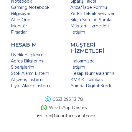
Notebook
Sipariş Takibi
Gaming Notebook
Arıza/ İade Formu
Bilgisayar
Yetkili Teknik Servisler
All in One
Sıkça Sorulan Sorular
Monitör
Müşteri Hizmetleri
Fırsatlar
İletişim
HESABIM
MÜŞTERİ
HİZMETLERİ
Üyelik Bilgilerim
Adres Bilgilerim
Hakkımızda
Siparişlerim
İletişim
Stok Alarm Listem
Hesap Numaralarımız
Alışveriş Listem
K.V.K.K Politikası
Fiyat Alarm Listem
Anında Digital Kredi
0533 293 13 78
WhatsApp Destek
info@kuantumsanal.com