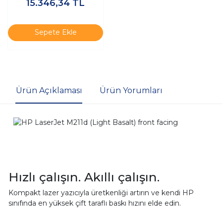
15.346,34
TL
Dolu Toner)
Sepete Ekle
Ürün Açıklaması
Ürün Yorumları
Hızlı çalışın. Akıllı çalışın.
Kompakt lazer yazıcıyla üretkenliği artırın ve kendi HP
sınıfında en yüksek çift taraflı baskı hızını elde edin.