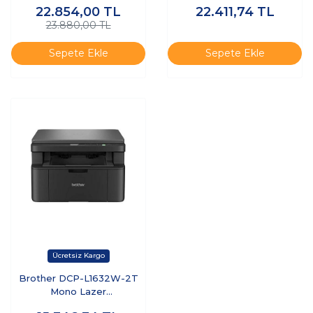
22.854,00
TL
22.411,74
TL
Usb/ethernet/wıfı A4 (3 Tam
23.880,00 TL
Dolu Tonerli)
Sepete Ekle
Sepete Ekle
Brother DCP-L1632W-2T
Mono Lazer
Yaz/tar/fot/eth/wıfı (2 Tam