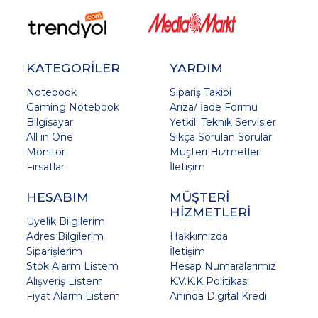
KATEGORİLER
YARDIM
Notebook
Sipariş Takibi
Gaming Notebook
Arıza/ İade Formu
Bilgisayar
Yetkili Teknik Servisler
All in One
Sıkça Sorulan Sorular
Monitör
Müşteri Hizmetleri
Fırsatlar
İletişim
HESABIM
MÜŞTERİ
HİZMETLERİ
Üyelik Bilgilerim
Adres Bilgilerim
Hakkımızda
Siparişlerim
İletişim
Stok Alarm Listem
Hesap Numaralarımız
Alışveriş Listem
K.V.K.K Politikası
Fiyat Alarm Listem
Anında Digital Kredi