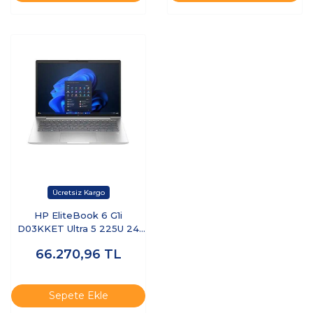
HP EliteBook 6 G1i
D03KKET Ultra 5 225U 24
GB 512 GB SSD 16" W11P
66.270,96
TL
Dizüstü Bilgisayar
Sepete Ekle