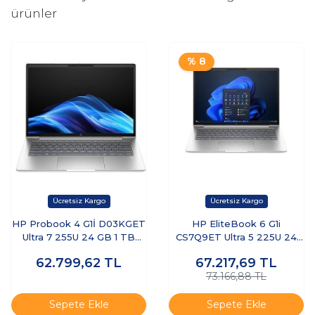
ürünler
% 8
HP Probook 4 G1İ D03KGET
HP EliteBook 6 G1i
Ultra 7 255U 24 GB 1 TB
CS7Q9ET Ultra 5 225U 24
SSD 14" Dos Dizüstü
GB 512 GB SSD 14" W11P
62.799,62
TL
67.217,69
TL
Bilgisayar
Dizüstü Bilgisayar
73.166,88 TL
Sepete Ekle
Sepete Ekle