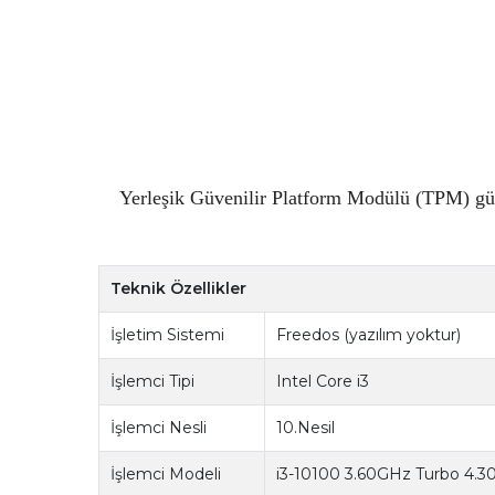
Yerleşik Güvenilir Platform Modülü (TPM) güven
Teknik Özellikler
İşletim Sistemi
Freedos (yazılım yoktur)
İşlemci Tipi
Intel Core i3
İşlemci Nesli
10.Nesil
İşlemci Modeli
i3-10100 3.60GHz Turbo 4.