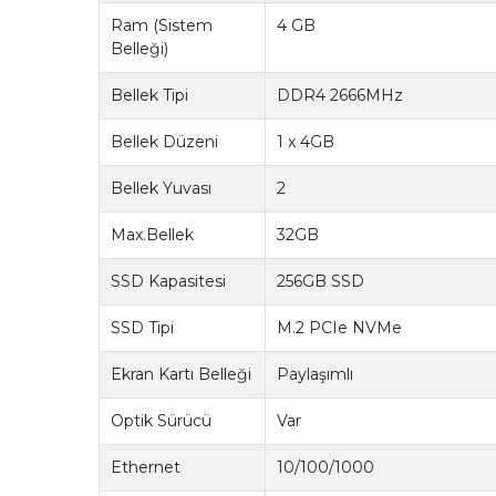
Ram (Sistem
4 GB
Belleği)
Bellek Tipi
DDR4 2666MHz
Bellek Düzeni
1 x 4GB
Bellek Yuvası
2
Max.Bellek
32GB
SSD Kapasitesi
256GB SSD
SSD Tipi
M.2 PCIe NVMe
Ekran Kartı Belleği
Paylaşımlı
Optik Sürücü
Var
Ethernet
10/100/1000