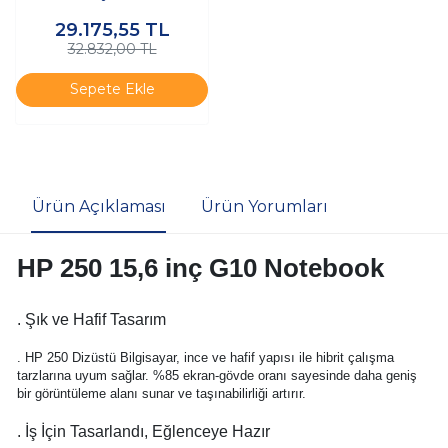
GB 512 GB SSD 16" Free
29.175,55
TL
Dos Dizüstü Bilgisayar
32.832,00 TL
Sepete Ekle
Ürün Açıklaması
Ürün Yorumları
HP 250 15,6 inç G10 Notebook
. Şık ve Hafif Tasarım
. HP 250 Dizüstü Bilgisayar, ince ve hafif yapısı ile hibrit çalışma
tarzlarına uyum sağlar. %85 ekran-gövde oranı sayesinde daha geniş
bir görüntüleme alanı sunar ve taşınabilirliği artırır.
. İş İçin Tasarlandı, Eğlenceye Hazır