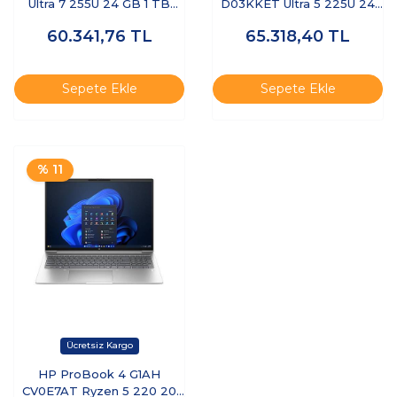
Ultra 7 255U 24 GB 1 TB
D03KKET Ultra 5 225U 24
SSD 14" Dos Dizüstü
GB 512 GB SSD 16" W11P
60.341,76
TL
65.318,40
TL
Bilgisayar
Dizüstü Bilgisayar
Sepete Ekle
Sepete Ekle
% 11
HP ProBook 4 G1AH
CV0E7AT Ryzen 5 220 20