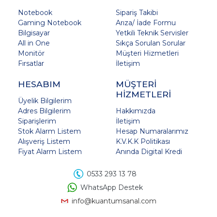
Notebook
Sipariş Takibi
Gaming Notebook
Arıza/ İade Formu
Bilgisayar
Yetkili Teknik Servisler
All in One
Sıkça Sorulan Sorular
Monitör
Müşteri Hizmetleri
Fırsatlar
İletişim
HESABIM
MÜŞTERİ
HİZMETLERİ
Üyelik Bilgilerim
Adres Bilgilerim
Hakkımızda
Siparişlerim
İletişim
Stok Alarm Listem
Hesap Numaralarımız
Alışveriş Listem
K.V.K.K Politikası
Fiyat Alarm Listem
Anında Digital Kredi
0533 293 13 78
WhatsApp Destek
info@kuantumsanal.com