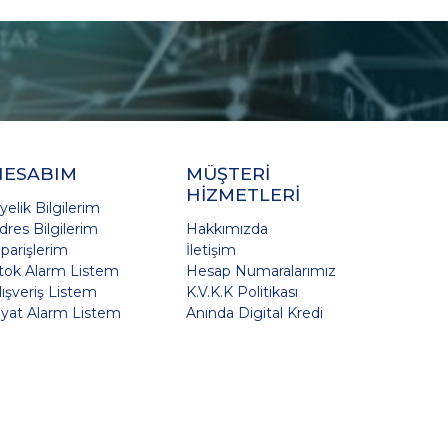
HESABIM
MÜŞTERİ
HİZMETLERİ
yelik Bilgilerim
dres Bilgilerim
Hakkımızda
iparişlerim
İletişim
tok Alarm Listem
Hesap Numaralarımız
lışveriş Listem
K.V.K.K Politikası
iyat Alarm Listem
Anında Digital Kredi