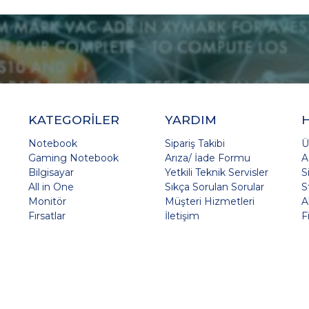
KATEGORİLER
YARDIM
Notebook
Sipariş Takibi
Ü
Gaming Notebook
Arıza/ İade Formu
A
Bilgisayar
Yetkili Teknik Servisler
S
All in One
Sıkça Sorulan Sorular
S
Monitör
Müşteri Hizmetleri
A
Fırsatlar
İletişim
F