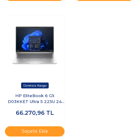
HP EliteBook 6 G1i
D03KKET Ultra 5 225U 24
GB 512 GB SSD 16" W11P
66.270,96
TL
Dizüstü Bilgisayar
Sepete Ekle