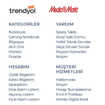
KATEGORİLER
YARDIM
Notebook
Sipariş Takibi
Gaming Notebook
Arıza/ İade Formu
Bilgisayar
Yetkili Teknik Servisler
All in One
Sıkça Sorulan Sorular
Monitör
Müşteri Hizmetleri
Fırsatlar
İletişim
HESABIM
MÜŞTERİ
HİZMETLERİ
Üyelik Bilgilerim
Adres Bilgilerim
Hakkımızda
Siparişlerim
İletişim
Stok Alarm Listem
Hesap Numaralarımız
Alışveriş Listem
K.V.K.K Politikası
Fiyat Alarm Listem
Anında Digital Kredi