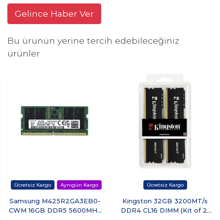
Gelince Haber Ver
Bu ürünün yerine tercih edebileceğiniz
ürünler
Samsung M425R2GA3EB0-
Kingston 32GB 3200MT/s
CWM 16GB DDR5 5600MHz
DDR4 CL16 DIMM (Kit of 2)
Notebook RAM - OEM
Beast Black Turkey