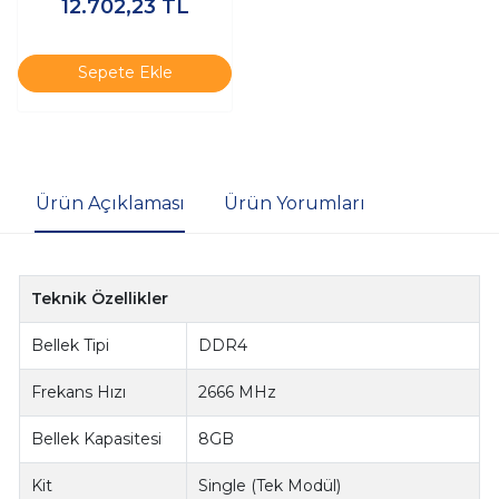
12.702,23
TL
KF436C18BB2A/16TR - Ram
Sepete Ekle
Ürün Açıklaması
Ürün Yorumları
Teknik Özellikler
Bellek Tipi
DDR4
Frekans Hızı
2666 MHz
Bellek Kapasitesi
8GB
Kit
Single (Tek Modül)