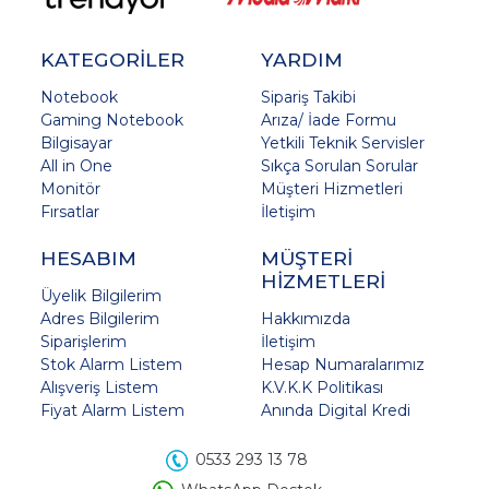
KATEGORİLER
YARDIM
Notebook
Sipariş Takibi
Gaming Notebook
Arıza/ İade Formu
Bilgisayar
Yetkili Teknik Servisler
All in One
Sıkça Sorulan Sorular
Monitör
Müşteri Hizmetleri
Fırsatlar
İletişim
HESABIM
MÜŞTERİ
HİZMETLERİ
Üyelik Bilgilerim
Adres Bilgilerim
Hakkımızda
Siparişlerim
İletişim
Stok Alarm Listem
Hesap Numaralarımız
Alışveriş Listem
K.V.K.K Politikası
Fiyat Alarm Listem
Anında Digital Kredi
0533 293 13 78