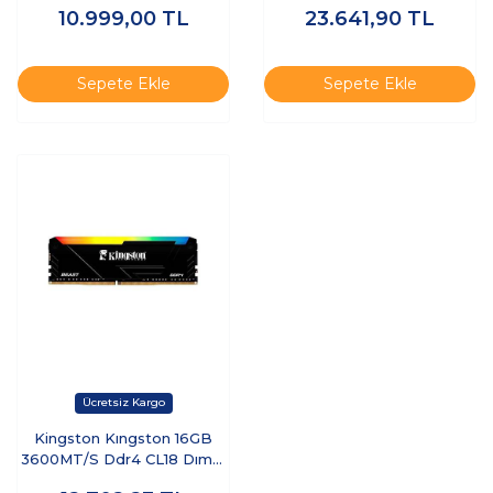
10.999,00
TL
23.641,90
TL
KF432C16BBK2/32TR -
RAM
Sepete Ekle
Sepete Ekle
Kingston Kıngston 16GB
3600MT/S Ddr4 CL18 Dımm
Beast Rgb Turkey