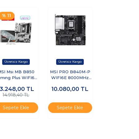
% 11
SI Msı MB B850
MSI PRO B840M-P
mıng Plus WIFI6E
WIFI6E 8000MHz
Ddr5
(OC) DDR5 Soket
13.248,00
TL
10.080,00
TL
200MHZ(OC)MHz
AM5 M.2 HDMI
14.918,40 TL
Am5 Atx Anakart
mATX Anakart
Sepete Ekle
Sepete Ekle