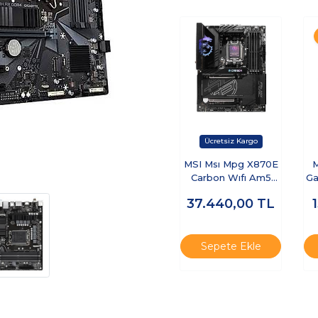
MSI Msı Mpg X870E
M
Carbon Wıfı Am5
Ga
Ddr5 8400MHZ(OC)
37.440,00
TL
Usb4 4x M.2 HDMI
8
5g Lan 2.5g Lan Wıfı
7 Rgb Atx
Sepete Ekle