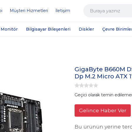
bi
Müşteri Hizmetleri
İletişim
Monitör
Bilgisayar Bileşenleri
Diskler
Çevre Birimler
GigaByte B660M 
Dp M.2 Micro ATX 
Geçici olarak temin edileme
Gelince Haber Ver
Bu ürünün yerine terc