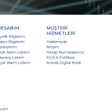
HESABIM
MÜŞTERİ
HİZMETLERİ
yelik Bilgilerim
dres Bilgilerim
Hakkımızda
iparişlerim
İletişim
tok Alarm Listem
Hesap Numaralarımız
lışveriş Listem
K.V.K.K Politikası
iyat Alarm Listem
Anında Digital Kredi
.com