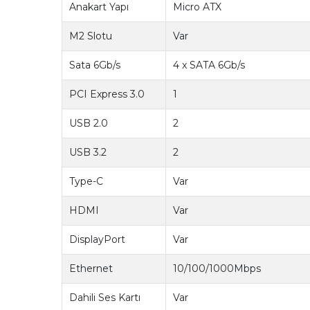
Anakart Yapı
Micro ATX
M2 Slotu
Var
Sata 6Gb/s
4 x SATA 6Gb/s
PCI Express 3.0
1
USB 2.0
2
USB 3.2
2
Type-C
Var
HDMI
Var
DisplayPort
Var
Ethernet
10/100/1000Mbps
Dahili Ses Kartı
Var