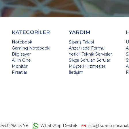
KATEGORİLER
YARDIM
Notebook
Sipariş Takibi
Ü
Gaming Notebook
Arıza/ İade Formu
A
Bilgisayar
Yetkili Teknik Servisler
S
All in One
Sıkça Sorulan Sorular
S
Monitör
Müşteri Hizmetleri
A
Fırsatlar
İletişim
F
0533 293 13 78
WhatsApp Destek
info@kuantumsanal