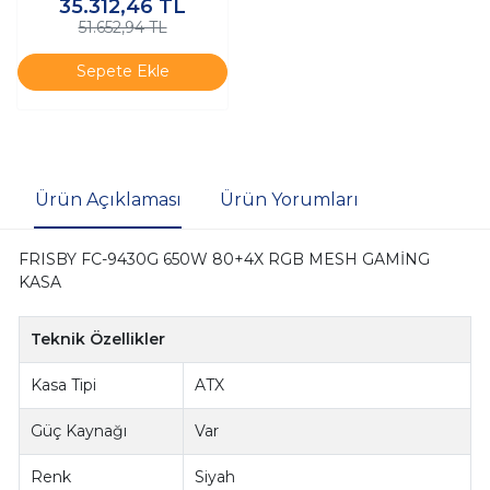
35.312,46
TL
51.652,94 TL
Sepete Ekle
Ürün Açıklaması
Ürün Yorumları
FRISBY FC-9430G 650W 80+4X RGB MESH GAMİNG
KASA
Teknik Özellikler
Kasa Tipi
ATX
Güç Kaynağı
Var
Renk
Siyah