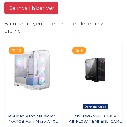
Gelince Haber Ver
Bu ürünün yerine tercih edebileceğiniz
ürünler
% 13
% 9
MSI Mag Pano M100R PZ
MSI MPG VELOX 100P
4xARGB Fanlı Micro ATX
AIRFLOW TEMPERLİ CAM 1
Bilgisayar Kasası Beyaz
X A-RGB FAN 3 X 120MM