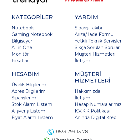
KATEGORİLER
YARDIM
Notebook
Sipariş Takibi
Gaming Notebook
Arıza/ İade Formu
Bilgisayar
Yetkili Teknik Servisler
All in One
Sıkça Sorulan Sorular
Monitör
Müşteri Hizmetleri
Fırsatlar
İletişim
HESABIM
MÜŞTERİ
HİZMETLERİ
Üyelik Bilgilerim
Adres Bilgilerim
Hakkımızda
Siparişlerim
İletişim
Stok Alarm Listem
Hesap Numaralarımız
Alışveriş Listem
K.V.K.K Politikası
Fiyat Alarm Listem
Anında Digital Kredi
0533 293 13 78