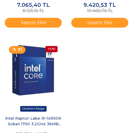
7.065,40
TL
9.420,53
TL
FAN ATX GAMİNG
8.123,16 TL
10.460,76 TL
BİLGİSAYAR KASASI
Sepete Ekle
Sepete Ekle
% 31
Intel Raptor Lake i9-14900K
Soket 1700 3.2GHz 36MB
Cache İşlemci