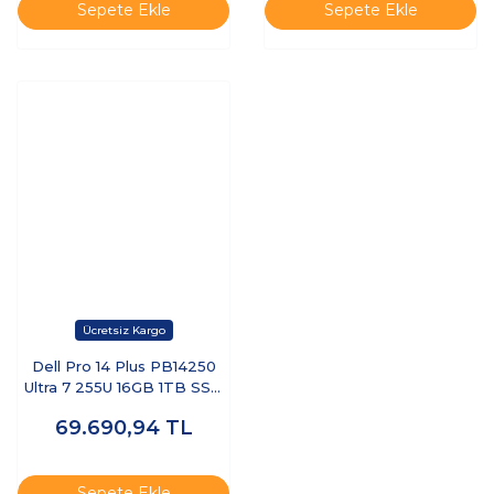
Sepete Ekle
Sepete Ekle
Dell Pro 14 Plus PB14250
Ultra 7 255U 16GB 1TB SSD
14 FHD+ FreeDOS BTO110-
69.690,94
TL
PB14250-UBU
Sepete Ekle