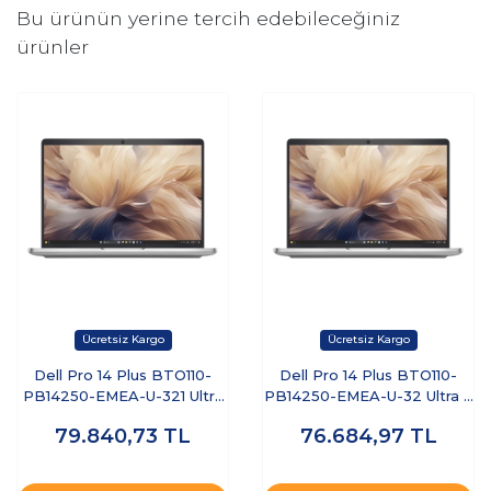
Bu ürünün yerine tercih edebileceğiniz
ürünler
Dell Pro 14 Plus BTO110-
Dell Pro 14 Plus BTO110-
PB14250-EMEA-U-321 Ultra
PB14250-EMEA-U-32 Ultra 7
7 255U 32 GB 1 TB SSD 14"
255U 32 GB 512 GB SSD 14"
79.840,73
TL
76.684,97
TL
Free Dos Dizüstü Bilgisayar
Ubuntu Dizüstü Bilgisayar