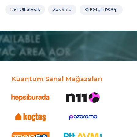
Dell Ultrabook
Xps 9510
9510-tglh1900p
Kuantum Sanal Mağazaları