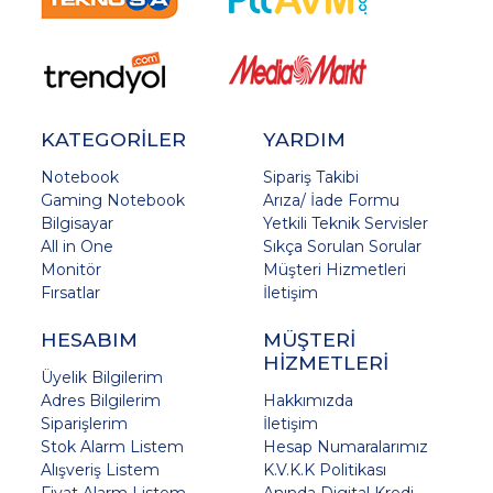
KATEGORİLER
YARDIM
Notebook
Sipariş Takibi
Gaming Notebook
Arıza/ İade Formu
Bilgisayar
Yetkili Teknik Servisler
All in One
Sıkça Sorulan Sorular
Monitör
Müşteri Hizmetleri
Fırsatlar
İletişim
HESABIM
MÜŞTERİ
HİZMETLERİ
Üyelik Bilgilerim
Adres Bilgilerim
Hakkımızda
Siparişlerim
İletişim
Stok Alarm Listem
Hesap Numaralarımız
Alışveriş Listem
K.V.K.K Politikası