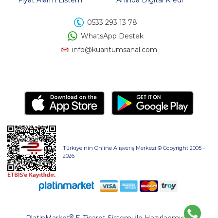
Fiyat Alarm Listem
Anında Digital Kredi
0533 293 13 78
WhatsApp Destek
info@kuantumsanal.com
Türkiye'nin Online Alışveriş Merkezi © Copyright 2005 -
2026
®
PlatinMarket
E-Ticaret Sistemi
İle Hazırlanmıştır.