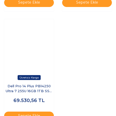
Sepete Ekle
Sepete Ekle
Dell Pro 14 Plus PB14250
Ultra 7 255U 16GB 1TB SSD
14 FHD+ FreeDOS BTO110-
69.530,56
TL
PB14250-UBU
Sepete Ekle