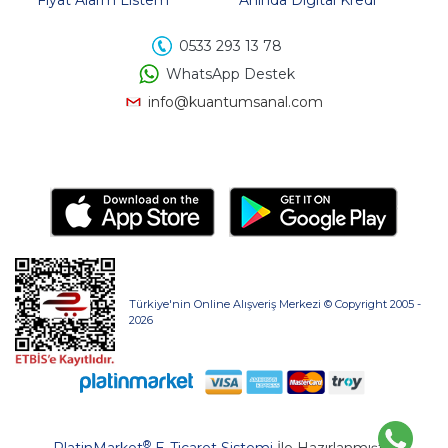
Fiyat Alarm Listem
Anında Digital Kredi
0533 293 13 78
WhatsApp Destek
info@kuantumsanal.com
Türkiye'nin Online Alışveriş Merkezi © Copyright 2005 -
2026
®
PlatinMarket
E-Ticaret Sistemi
İle Hazırlanmıştır.