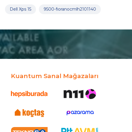
Dell Xps 15
9500-fıoranocmlh2101140
Kuantum Sanal Mağazaları