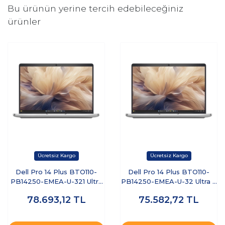
Bu ürünün yerine tercih edebileceğiniz
ürünler
Dell Pro 14 Plus BTO110-
Dell Pro 14 Plus BTO110-
PB14250-EMEA-U-321 Ultra
PB14250-EMEA-U-32 Ultra 7
7 255U 32 GB 1 TB SSD 14"
255U 32 GB 512 GB SSD 14"
78.693,12
TL
75.582,72
TL
Free Dos Dizüstü Bilgisayar
Ubuntu Dizüstü Bilgisayar