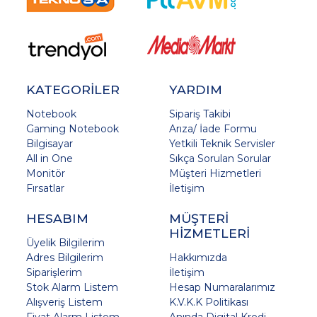
KATEGORİLER
YARDIM
Notebook
Sipariş Takibi
Gaming Notebook
Arıza/ İade Formu
Bilgisayar
Yetkili Teknik Servisler
All in One
Sıkça Sorulan Sorular
Monitör
Müşteri Hizmetleri
Fırsatlar
İletişim
HESABIM
MÜŞTERİ
HİZMETLERİ
Üyelik Bilgilerim
Adres Bilgilerim
Hakkımızda
Siparişlerim
İletişim
Stok Alarm Listem
Hesap Numaralarımız
Alışveriş Listem
K.V.K.K Politikası