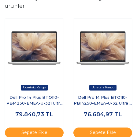
ürünler
Dell Pro 14 Plus BTO110-
Dell Pro 14 Plus BTO110-
PB14250-EMEA-U-321 Ultra
PB14250-EMEA-U-32 Ultra 7
7 255U 32 GB 1 TB SSD 14"
255U 32 GB 512 GB SSD 14"
79.840,73
TL
76.684,97
TL
Free Dos Dizüstü Bilgisayar
Ubuntu Dizüstü Bilgisayar
Sepete Ekle
Sepete Ekle