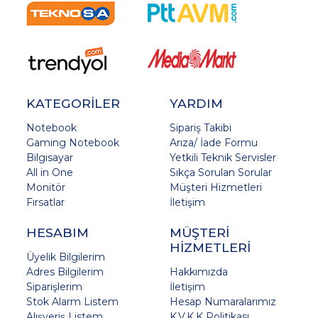
KATEGORİLER
YARDIM
Notebook
Sipariş Takibi
Gaming Notebook
Arıza/ İade Formu
Bilgisayar
Yetkili Teknik Servisler
All in One
Sıkça Sorulan Sorular
Monitör
Müşteri Hizmetleri
Fırsatlar
İletişim
HESABIM
MÜŞTERİ
HİZMETLERİ
Üyelik Bilgilerim
Adres Bilgilerim
Hakkımızda
Siparişlerim
İletişim
Stok Alarm Listem
Hesap Numaralarımız
Alışveriş Listem
K.V.K.K Politikası