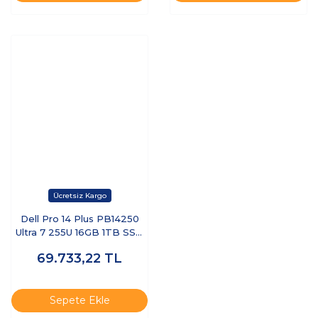
Dell Pro 14 Plus PB14250
Ultra 7 255U 16GB 1TB SSD
14 FHD+ FreeDOS BTO110-
69.733,22
TL
PB14250-UBU
Sepete Ekle