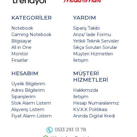
KATEGORİLER
YARDIM
Notebook
Sipariş Takibi
Gaming Notebook
Arıza/ İade Formu
Bilgisayar
Yetkili Teknik Servisler
All in One
Sıkça Sorulan Sorular
Monitör
Müşteri Hizmetleri
Fırsatlar
İletişim
HESABIM
MÜŞTERİ
HİZMETLERİ
Üyelik Bilgilerim
Adres Bilgilerim
Hakkımızda
Siparişlerim
İletişim
Stok Alarm Listem
Hesap Numaralarımız
Alışveriş Listem
K.V.K.K Politikası
Fiyat Alarm Listem
Anında Digital Kredi
0533 293 13 78