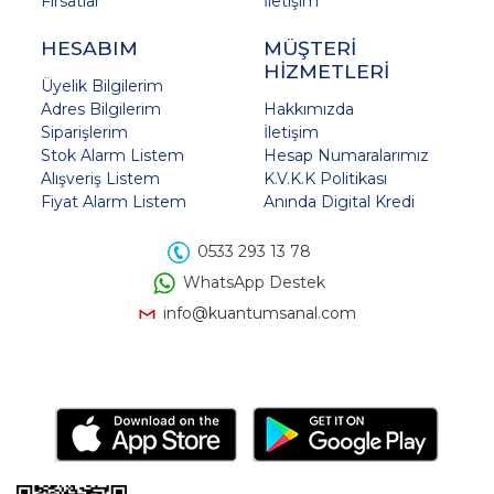
Fırsatlar
İletişim
HESABIM
MÜŞTERİ
HİZMETLERİ
Üyelik Bilgilerim
Adres Bilgilerim
Hakkımızda
Siparişlerim
İletişim
Stok Alarm Listem
Hesap Numaralarımız
Alışveriş Listem
K.V.K.K Politikası
Fiyat Alarm Listem
Anında Digital Kredi
0533 293 13 78
WhatsApp Destek
info@kuantumsanal.com