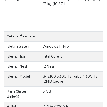
4,93 kg (10,87 lb)
Teknik Özellikler
İşletim Sistemi
Windows 11 Pro
İşlemci Tipi
Intel Core i3
İşlemci Nesli
12.Nesil
İşlemci Modeli
i3-12100 3.30GHz Turbo 4.30GHz
12MB Cache
Ram (Sistem
8 GB
Belleği)
Bellek Tipi
DDR4 3200MHz