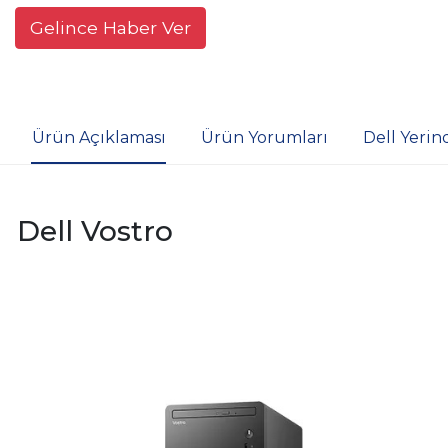
Gelince Haber Ver
Ürün Açıklaması
Ürün Yorumları
Dell Yerin
Dell Vostro