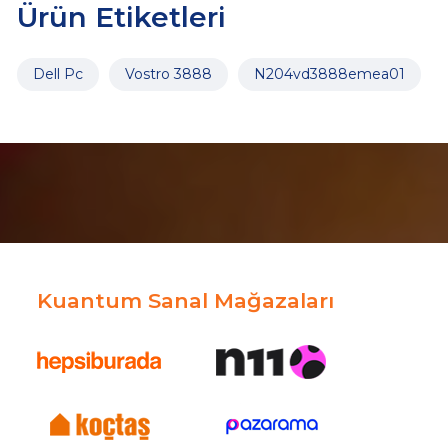
Ürün Etiketleri
Dell Pc
Vostro 3888
N204vd3888emea01
Kuantum Sanal Mağazaları