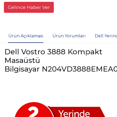
Gelince Haber Ver
Ürün Açıklaması
Ürün Yorumları
Dell Yerin
Dell Vostro 3888 Kompakt
Masaüstü
Bilgisayar N204VD3888EMEA0