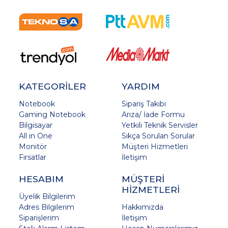
KATEGORİLER
YARDIM
Notebook
Sipariş Takibi
Gaming Notebook
Arıza/ İade Formu
Bilgisayar
Yetkili Teknik Servisler
All in One
Sıkça Sorulan Sorular
Monitör
Müşteri Hizmetleri
Fırsatlar
İletişim
HESABIM
MÜŞTERİ
HİZMETLERİ
Üyelik Bilgilerim
Adres Bilgilerim
Hakkımızda
Siparişlerim
İletişim