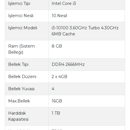
İşlemci Tipi
Intel Core i3
İşlemci Nesli
10.Nesil
İşlemci Modeli
i3-10100 3.60GHz Turbo 4.30GHz
6MB Cache
Ram (Sistem
8 GB
Belleği)
Bellek Tipi
DDR4 2666MHz
Bellek Düzeni
2 x 4GB
Bellek Yuvası
4
Max.Bellek
16GB
Harddisk
1 TB
Kapasitesi