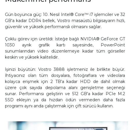
Gün boyunca güç: 10. Nesil Intel® Core™ i7 işlemciler ve 32
GB'a kadar DDR4 bellek, Vostro masaüstü bilgisayarın hızlı,
güvenilir ve yüksek performanslı olmasını sağlar.
Çoklu görev için üretildi: İsteğe bağlı NVIDIA® GeForce GT
1030 ayrık grafik kartı sayesinde, PowerPoint
sunumlarından video düzenlemeye kadar tüm görseller
keskin ve yüksek kalitelidir.
İşinizi büyütün: Vostro 3888 işletmeniz ile birlikte büyür.
İhtiyacınız olan tüm dosyalara, fotoğraflara ve videolara
kolayca erişmek için 2 TB'a kadar HDD de dahil olmak
üzere çok sayıda depolama alanı genişletme seçeneği
sunar. Performansı geliştirin ve 512 GB'a kadar PCIe M.2
SSD ekleyin ya da hızdan ödün vermeden daha fazla
programı aynı anda çalıştırmak için çift sürücü kullanın.