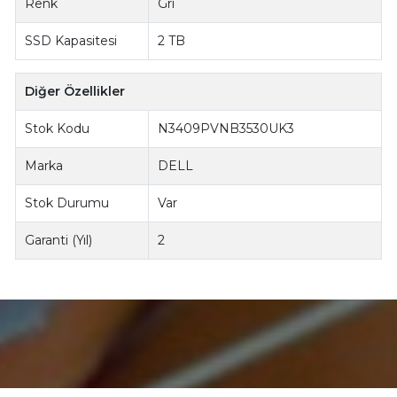
Renk
Gri
SSD Kapasitesi
2 TB
Diğer Özellikler
Stok Kodu
N3409PVNB3530UK3
Marka
DELL
Stok Durumu
Var
Garanti (Yıl)
2