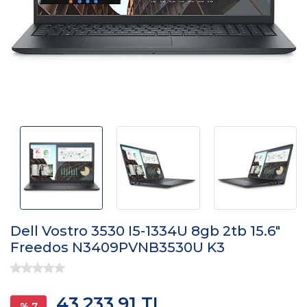
Dell Vostro 3530 I5-1334U 8gb 2tb 15.6"
Freedos N3409PVNB3530U K3
43.233,91 TL
% 7