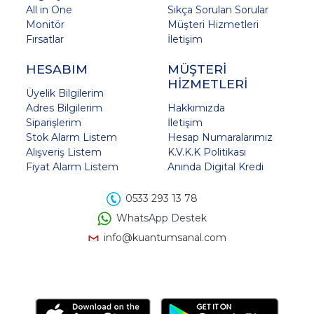
All in One
Sıkça Sorulan Sorular
Monitör
Müşteri Hizmetleri
Fırsatlar
İletişim
HESABIM
MÜŞTERİ
HİZMETLERİ
Üyelik Bilgilerim
Adres Bilgilerim
Hakkımızda
Siparişlerim
İletişim
Stok Alarm Listem
Hesap Numaralarımız
Alışveriş Listem
K.V.K.K Politikası
Fiyat Alarm Listem
Anında Digital Kredi
0533 293 13 78
WhatsApp Destek
info@kuantumsanal.com