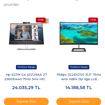
ürünler
Hp E27M G4 40Z29AA 27
Philips 322E1C/00 31.5" 75Hz
2560X1440 75Hz 5ms HDMI
4ms Hdmı Dp Vga Lcd
Dp Type-C IPS Monitör
Monitör
24.035,29
TL
14.188,58
TL
Sepete Ekle
Sepete Ekle