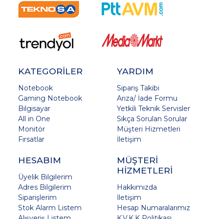
KATEGORİLER
YARDIM
Notebook
Sipariş Takibi
Gaming Notebook
Arıza/ İade Formu
Bilgisayar
Yetkili Teknik Servisler
All in One
Sıkça Sorulan Sorular
Monitör
Müşteri Hizmetleri
Fırsatlar
İletişim
HESABIM
MÜŞTERİ
HİZMETLERİ
Üyelik Bilgilerim
Adres Bilgilerim
Hakkımızda
Siparişlerim
İletişim
Stok Alarm Listem
Hesap Numaralarımız
Alışveriş Listem
K.V.K.K Politikası