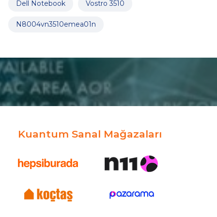
Dell Notebook
Vostro 3510
N8004vn3510emea01n
Kuantum Sanal Mağazaları