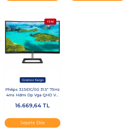
Philips 325E1C/00 31.5" 75Hz
4ms Hdmı Dp Vga QHD VA
Monitör
16.669,64
TL
Sepete Ekle