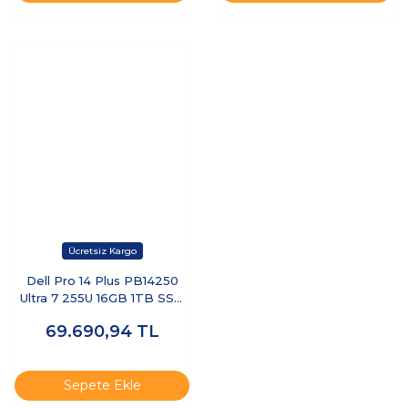
Dell Pro 14 Plus PB14250
Ultra 7 255U 16GB 1TB SSD
14 FHD+ FreeDOS BTO110-
69.690,94
TL
PB14250-UBU
Sepete Ekle