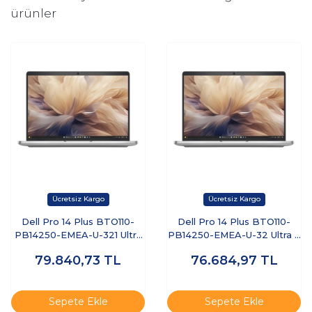
ürünler
Dell Pro 14 Plus BTO110-
Dell Pro 14 Plus BTO110-
PB14250-EMEA-U-321 Ultra
PB14250-EMEA-U-32 Ultra 7
7 255U 32 GB 1 TB SSD 14"
255U 32 GB 512 GB SSD 14"
79.840,73
TL
76.684,97
TL
Free Dos Dizüstü Bilgisayar
Ubuntu Dizüstü Bilgisayar
Sepete Ekle
Sepete Ekle