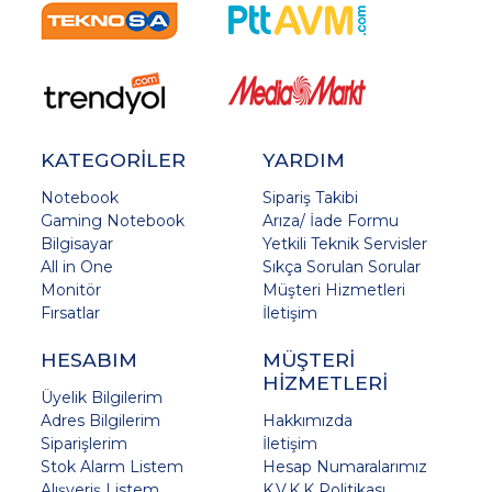
KATEGORİLER
YARDIM
Notebook
Sipariş Takibi
Gaming Notebook
Arıza/ İade Formu
Bilgisayar
Yetkili Teknik Servisler
All in One
Sıkça Sorulan Sorular
Monitör
Müşteri Hizmetleri
Fırsatlar
İletişim
HESABIM
MÜŞTERİ
HİZMETLERİ
Üyelik Bilgilerim
Adres Bilgilerim
Hakkımızda
Siparişlerim
İletişim
Stok Alarm Listem
Hesap Numaralarımız
Alışveriş Listem
K.V.K.K Politikası