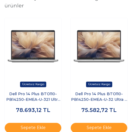
ürünler
Dell Pro 14 Plus BTO110-
Dell Pro 14 Plus BTO110-
PB14250-EMEA-U-321 Ultra
PB14250-EMEA-U-32 Ultra 7
7 255U 32 GB 1 TB SSD 14"
255U 32 GB 512 GB SSD 14"
78.693,12
TL
75.582,72
TL
Free Dos Dizüstü Bilgisayar
Ubuntu Dizüstü Bilgisayar
Sepete Ekle
Sepete Ekle