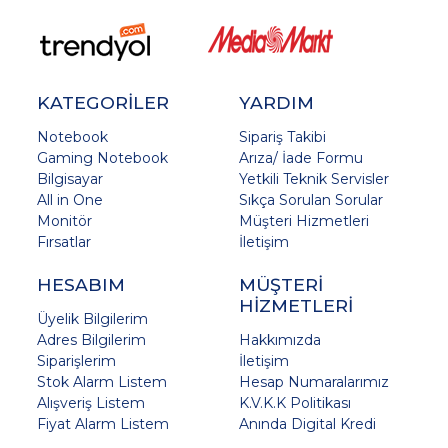
KATEGORİLER
YARDIM
Notebook
Sipariş Takibi
Gaming Notebook
Arıza/ İade Formu
Bilgisayar
Yetkili Teknik Servisler
All in One
Sıkça Sorulan Sorular
Monitör
Müşteri Hizmetleri
Fırsatlar
İletişim
HESABIM
MÜŞTERİ
HİZMETLERİ
Üyelik Bilgilerim
Adres Bilgilerim
Hakkımızda
Siparişlerim
İletişim
Stok Alarm Listem
Hesap Numaralarımız
Alışveriş Listem
K.V.K.K Politikası
Fiyat Alarm Listem
Anında Digital Kredi