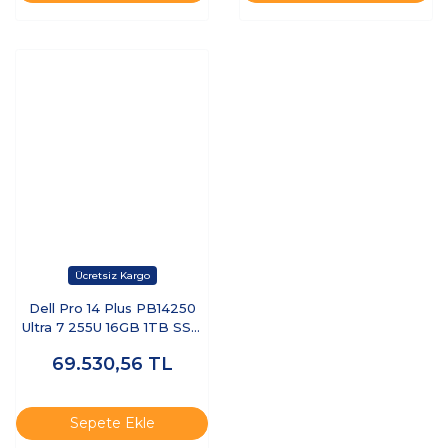
Dell Pro 14 Plus PB14250
Ultra 7 255U 16GB 1TB SSD
14 FHD+ FreeDOS BTO110-
69.530,56
TL
PB14250-UBU
Sepete Ekle