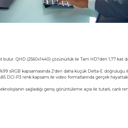
t bulur. QHD (2560x1440) çözünürlük ile Tam HD?den 1,77 kat da
z %99 sRGB kapsamasında 2'den daha küçük Delta-E doğruluğu ile fa
85 DCI-P3 renk kapsamı ile video formatlarında gerçek hayattaki
olojisinin sağladığı geniş görüntüleme açısı ile tutarlı, canlı re