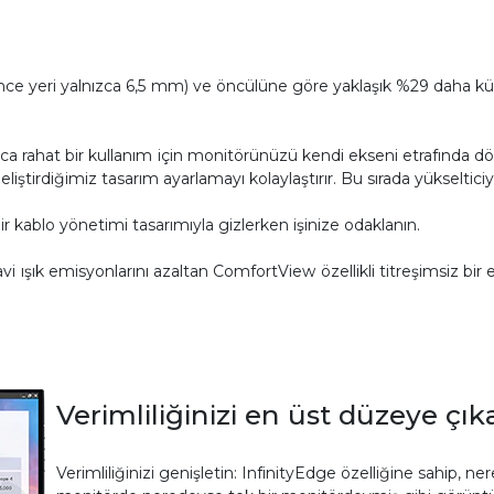
en ince yeri yalnızca 6,5 mm) ve öncülüne göre yaklaşık %29 daha 
a rahat bir kullanım için monitörünüzü kendi ekseni etrafında dö
ştirdiğimiz tasarım ayarlamayı kolaylaştırır. Bu sırada yükselticiyi 
r kablo yönetimi tasarımıyla gizlerken işinize odaklanın.
vi ışık emisyonlarını azaltan ComfortView özellikli titreşimsiz bi
Verimliliğinizi en üst düzeye çık
Verimliliğinizi genişletin: InfinityEdge özelliğine sahip, ne