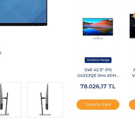
Dell 42.5" IPS
U4323QE 5ms 60HZ
V
Hdmı-Dp Kurumsal
20
78.026,17
TL
Monitör 3840X2160
Sepete Ekle