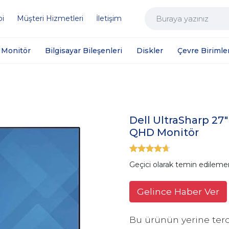
bi
Müşteri Hizmetleri
İletişim
Monitör
Bilgisayar Bileşenleri
Diskler
Çevre Birimler
Dell UltraSharp 2
QHD Monitör
Geçici olarak temin edileme
Gelince Haber Ver
Bu ürünün yerine terc