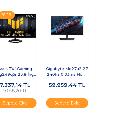
% 19
Asus Tuf Gaming
Gigabyte Mo27u2 27
g249q5r 23.8 İnç
240hz 0.03ms Hdmı
0hz 0.3ms Full Hd
Displayport
7.337,14
TL
59.959,44
TL
Adaptive Sy
Freesync
9.058,20 TL
Cece5gıg0023
Sepete Ekle
Sepete Ekle