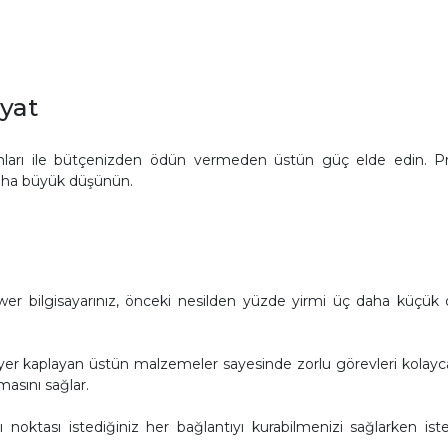
yat
syonları ile bütçenizden ödün vermeden üstün güç elde edin. P
 daha büyük düşünün.
r bilgisayarınız, önceki nesilden yüzde yirmi üç daha küçük olu
kaplayan üstün malzemeler sayesinde zorlu görevleri kolayca yeri
masını sağlar.
ğlantı noktası istediğiniz her bağlantıyı kurabilmenizi sağlarken i