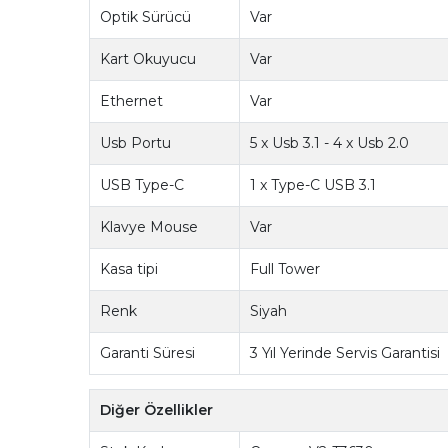
Optik Sürücü
Var
Kart Okuyucu
Var
Ethernet
Var
Usb Portu
5 x Usb 3.1 - 4 x Usb 2.0
USB Type-C
1 x Type-C USB 3.1
Klavye Mouse
Var
Kasa tipi
Full Tower
Renk
Siyah
Garanti Süresi
3 Yıl Yerinde Servis Garantisi
Diğer Özellikler