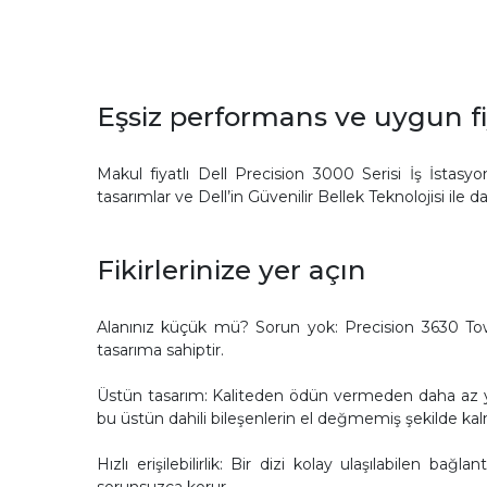
Eşsiz performans ve uygun fi
Makul fiyatlı Dell Precision 3000 Serisi İş İsta
tasarımlar ve Dell’in Güvenilir Bellek Teknolojisi ile
Fikirlerinize yer açın
Alanınız küçük mü? Sorun yok: Precision 3630 Towe
tasarıma sahiptir.
Üstün tasarım: Kaliteden ödün vermeden daha az yer 
bu üstün dahili bileşenlerin el değmemiş şekilde kal
Hızlı erişilebilirlik: Bir dizi kolay ulaşılabilen ba
sorunsuzca korur.