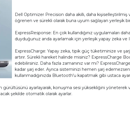
Dell Optimizer Precision daha akıllı, daha kişiselleştirilmiş
öğrenen ve sürekli olarak buna uyum sağlayan yerleşik bi
ExpressResponse: En çok kullandığınız uygulamaları daha h
duyduğunuz anda ayarlamak için yerleşik yapay zeka ve In
ExpressCharge: Yapay zeka, tipik güç tüketiminize ve şar
artırır. Sürekli hareket halinde misiniz? ExpressCharge Boos
edebilirsiniz. Daha fazla zamanınız var mı? ExpressCharge, 
kadar şarj eder. Ayrıca sisteminizi hemen şarj edemezseni
kullanmadığınızda Bluetooth'u kapatmak gibi ustaca ayarl
a plan gürültüsünü ayarlayarak, konuşma sesi yüksekliğini yöneterek v
acak şekilde otomatik olarak ayarlar.