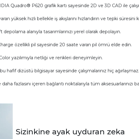
VIDIA Quadro® P620 grafik kartı sayesinde 2D ve 3D CAD ile çalış
n yüksek hızlı bellekle iş akışlarını hızlandırın ve tepki süresini kı
ft depolama alanıyla tasarımlarınızı yerel olarak depolayın.
arge özellikli pil sayesinde 20 saate varan pil ömrü elde edin.
olor yazılımıyla netliği ve renkleri deneyimleyin.
 bu hafif dizüstü bilgisayar sayesinde çalışmalarınız hiç ağırlaşmaz
ha fazlasını içeren bağlantı noktalarıyla tüm aksesuarlarınızı ba
Sizinkine ayak uyduran zeka