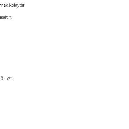
mak kolaydır.
saltın.
.
ğlayın.