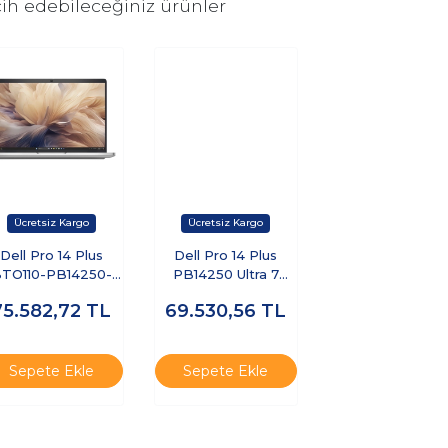
ih edebileceğiniz ürünler
Dell Pro 14 Plus
Dell Pro 14 Plus
TO110-PB14250-
PB14250 Ultra 7
MEA-U-32 Ultra 7
255U 16GB 1TB SSD
75.582,72
TL
69.530,56
TL
55U 32 GB 512 GB
14 FHD+ FreeDOS
SSD 14" Ubuntu
BTO110-PB14250-
izüstü Bilgisayar
UBU
Sepete Ekle
Sepete Ekle