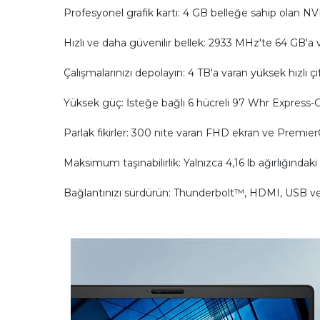
Profesyonel grafik kartı: 4 GB belleğe sahip olan N
Hızlı ve daha güvenilir bellek: 2933 MHz'te 64 GB'a vara
Çalışmalarınızı depolayın: 4 TB'a varan yüksek hızlı çi
Yüksek güç: İsteğe bağlı 6 hücreli 97 Whr Express-Ch
Parlak fikirler: 300 nite varan FHD ekran ve PremierC
Maksimum taşınabilirlik: Yalnızca 4,16 lb ağırlığındaki
Bağlantınızı sürdürün: Thunderbolt™, HDMI, USB ve da