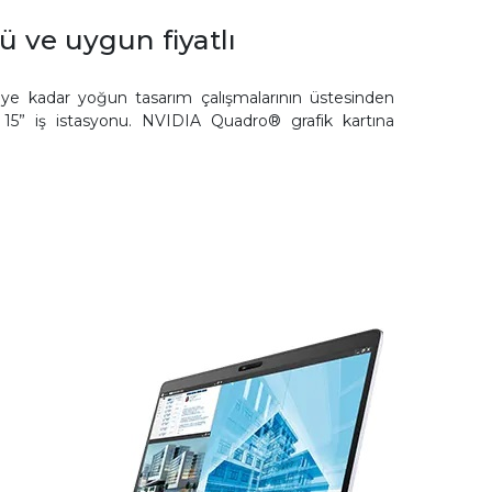
ü ve uygun fiyatlı
e kadar yoğun tasarım çalışmalarının üstesinden
15” iş istasyonu. NVIDIA Quadro® grafik kartına