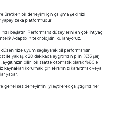
 ve üretken bir deneyim için çalışma şeklinizi
r yapay zeka platformudur.
ızlı başlatın. Performans düzeylerini en çok ihtiyaç
tel® Adaptix™ teknolojisini kullanıyoruz.
j düzeninize uyum sağlayarak pil performansını
t ile yaklaşık 20 dakikada aygıtınızın pilini %35 şarj
aygıtınızın pilini bir saatte otomatik olarak %80’e
z kaynakları korumak için ekranınızı karartmak veya
ar yapar.
e genel ses deneyimini iyileştirerek çalıştığınız her