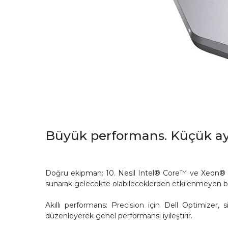
Büyük performans. Küçük aya
Doğru ekipman: 10. Nesil Intel® Core™ ve Xeon® vPro®
sunarak gelecekte olabileceklerden etkilenmeyen bir y
Akıllı performans: Precision için Dell Optimizer, 
düzenleyerek genel performansı iyileştirir.