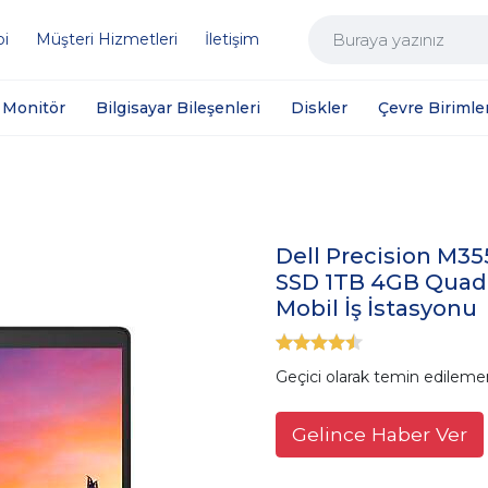
bi
Müşteri Hizmetleri
İletişim
Monitör
Bilgisayar Bileşenleri
Diskler
Çevre Birimler
Dell Precision M35
SSD 1TB 4GB Quadr
Mobil İş İstasyonu
Geçici olarak temin edileme
Gelince Haber Ver