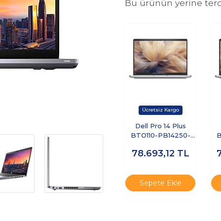
Bu ürünün yerine terc
Dell Pro 14 Plus
BTO110-PB14250-
B
EMEA-U-321 Ultra 7
E
78.693,12
TL
255U 32 GB 1 TB
2
SSD 14" Free Dos
Dizüstü Bilgisayar
D
Sepete Ekle