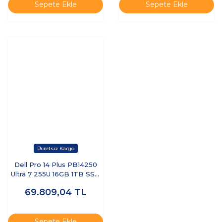
Sepete Ekle
Sepete Ekle
Dell Pro 14 Plus PB14250
Ultra 7 255U 16GB 1TB SSD
14 FHD+ FreeDOS BTO110-
69.809,04
TL
PB14250-UBU
Sepete Ekle