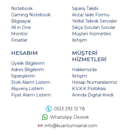
Notebook
Sipariş Takibi
Gaming Notebook
Arıza/ İade Formu
Bilgisayar
Yetkili Teknik Servisler
All in One
Sıkça Sorulan Sorular
Monitör
Müşteri Hizmetleri
Fırsatlar
İletişim
HESABIM
MÜŞTERİ
HİZMETLERİ
Üyelik Bilgilerim
Adres Bilgilerim
Hakkımızda
Siparişlerim
İletişim
Stok Alarm Listem
Hesap Numaralarımız
Alışveriş Listem
K.V.K.K Politikası
Fiyat Alarm Listem
Anında Digital Kredi
0533 293 13 78
WhatsApp Destek
info@kuantumsanal.com