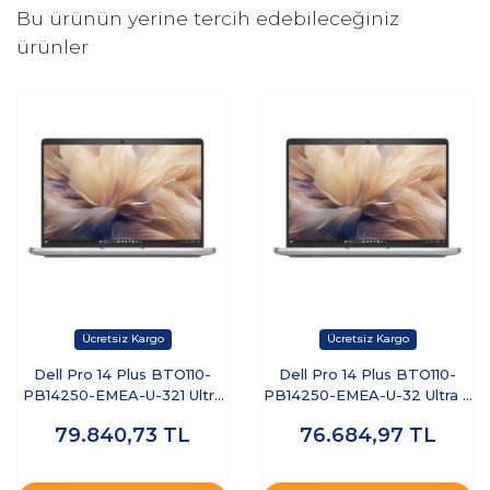
Bu ürünün yerine tercih edebileceğiniz
ürünler
Dell Pro 14 Plus BTO110-
Dell Pro 14 Plus BTO110-
PB14250-EMEA-U-321 Ultra
PB14250-EMEA-U-32 Ultra 7
7 255U 32 GB 1 TB SSD 14"
255U 32 GB 512 GB SSD 14"
79.840,73
TL
76.684,97
TL
Free Dos Dizüstü Bilgisayar
Ubuntu Dizüstü Bilgisayar