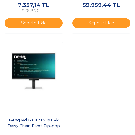
7.337,14
TL
59.959,44
TL
9.058,20 TL
Sepete Ekle
Sepete Ekle
Benq Rd320u 31.5 Ips 4k
Daisy Chain Pivot Pıp-pbp
Dualview Programlama