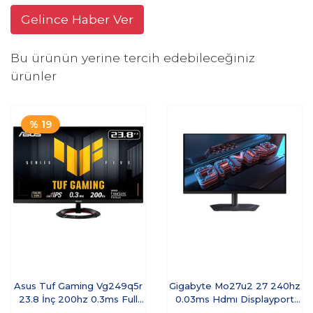
Gelince Haber Ver
Bu ürünün yerine tercih edebileceğiniz
ürünler
% 19
Asus Tuf Gaming Vg249q5r
Gigabyte Mo27u2 27 240hz
23.8 İnç 200hz 0.3ms Full
0.03ms Hdmı Displayport
Hd Adaptive Sy
Freesync Cece5gıg0023