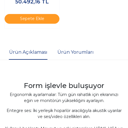
50.492,16
TL
Monitörü
Sepete Ekle
Ürün Açıklaması
Ürün Yorumları
Form işlevle buluşuyor
Ergonomik ayarlamalar: Tüm gün rahatlık için ekranınızı
eğin ve monitörün yüksekliğini ayarlayın.
Entegre ses: İki yerleşik hoparlör aracılığıyla akustik uyarılar
ve ses/video özellikleri alın.