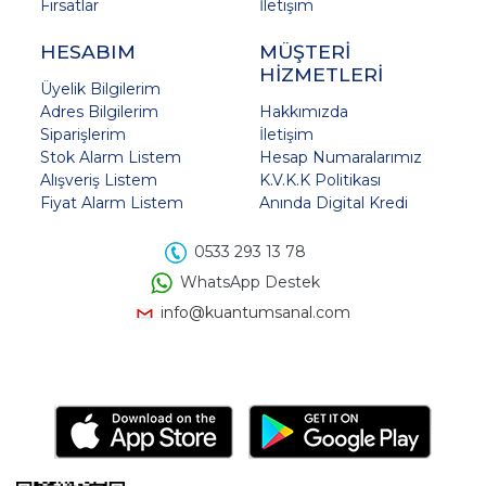
Fırsatlar
İletişim
HESABIM
MÜŞTERİ
HİZMETLERİ
Üyelik Bilgilerim
Adres Bilgilerim
Hakkımızda
Siparişlerim
İletişim
Stok Alarm Listem
Hesap Numaralarımız
Alışveriş Listem
K.V.K.K Politikası
Fiyat Alarm Listem
Anında Digital Kredi
0533 293 13 78
WhatsApp Destek
info@kuantumsanal.com