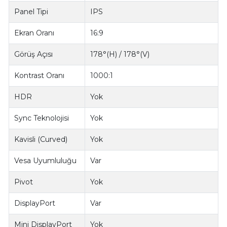
Panel Tipi
IPS
Ekran Oranı
16:9
Görüş Açısı
178°(H) / 178°(V)
Kontrast Oranı
1000:1
HDR
Yok
Sync Teknolojisi
Yok
Kavisli (Curved)
Yok
Vesa Uyumluluğu
Var
Pivot
Yok
DisplayPort
Var
Mini DisplayPort
Yok