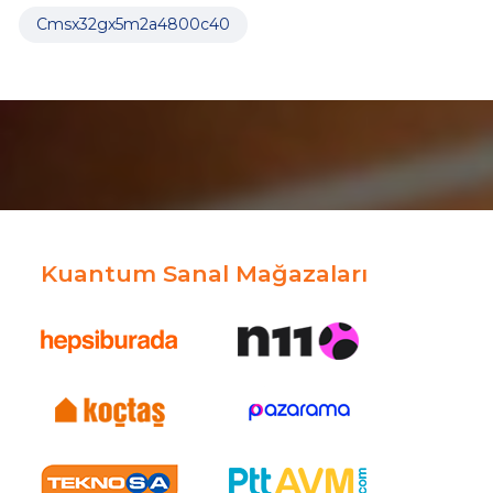
Cmsx32gx5m2a4800c40
Kuantum Sanal Mağazaları