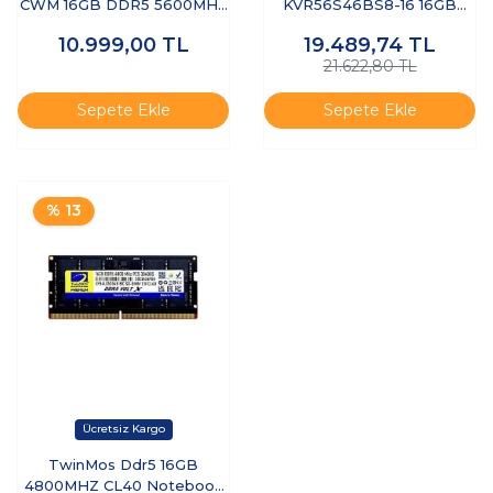
CWM 16GB DDR5 5600MHz
KVR56S46BS8-16 16GB
Notebook RAM - OEM
(1x16GB) DDR5 5600Mhz
10.999,00
TL
19.489,74
TL
CL46 Notebook RAM
21.622,80 TL
SODIMM
Sepete Ekle
Sepete Ekle
% 13
TwinMos Ddr5 16GB
4800MHZ CL40 Notebook