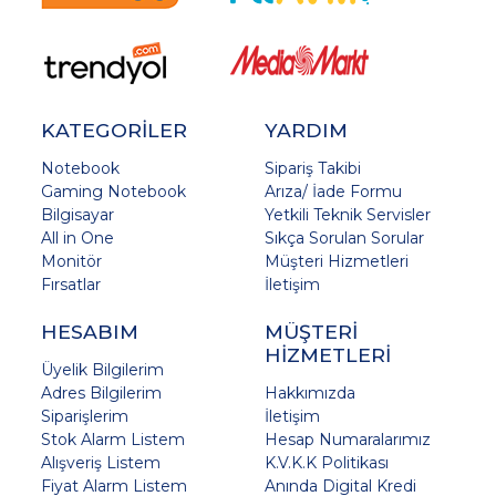
KATEGORİLER
YARDIM
Notebook
Sipariş Takibi
Gaming Notebook
Arıza/ İade Formu
Bilgisayar
Yetkili Teknik Servisler
All in One
Sıkça Sorulan Sorular
Monitör
Müşteri Hizmetleri
Fırsatlar
İletişim
HESABIM
MÜŞTERİ
HİZMETLERİ
Üyelik Bilgilerim
Adres Bilgilerim
Hakkımızda
Siparişlerim
İletişim
Stok Alarm Listem
Hesap Numaralarımız
Alışveriş Listem
K.V.K.K Politikası
Fiyat Alarm Listem
Anında Digital Kredi