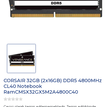
CORSAIR 32GB (2x16GB) DDR5 4800MHz
CL40 Notebook
RamCMSX32GX5M2A4800C40
Geçici olarak temin edilememektedir. Temin edildiğinde