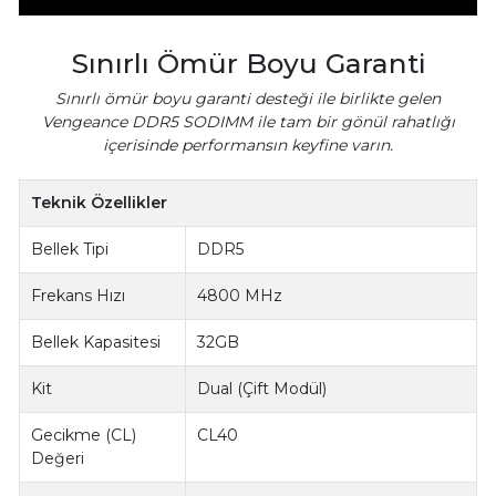
Sınırlı Ömür Boyu Garanti
Sınırlı ömür boyu garanti desteği ile birlikte gelen
Vengeance DDR5 SODIMM ile tam bir gönül rahatlığı
içerisinde performansın keyfine varın.
Teknik Özellikler
Bellek Tipi
DDR5
Frekans Hızı
4800 MHz
Bellek Kapasitesi
32GB
Kit
Dual (Çift Modül)
Gecikme (CL)
CL40
Değeri