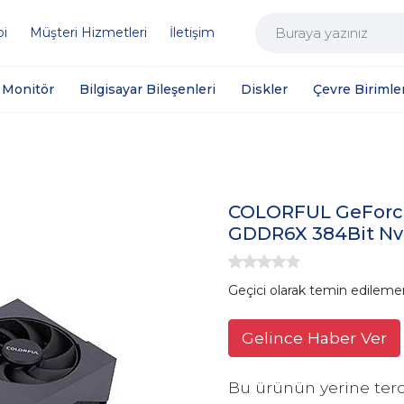
bi
Müşteri Hizmetleri
İletişim
Monitör
Bilgisayar Bileşenleri
Diskler
Çevre Birimler
COLORFUL GeForce
GDDR6X 384Bit Nvi
Geçici olarak temin edileme
Gelince Haber Ver
Bu ürünün yerine terc