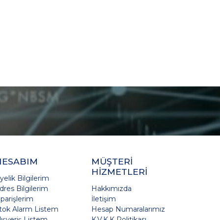
HESABIM
MÜŞTERİ
HİZMETLERİ
yelik Bilgilerim
dres Bilgilerim
Hakkımızda
iparişlerim
İletişim
tok Alarm Listem
Hesap Numaralarımız
lışveriş Listem
K.V.K.K Politikası