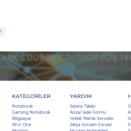
0
KATEGORİLER
YARDIM
Notebook
Sipariş Takibi
Ü
Gaming Notebook
Arıza/ İade Formu
A
Bilgisayar
Yetkili Teknik Servisler
S
All in One
Sıkça Sorulan Sorular
S
Monitör
Müşteri Hizmetleri
A