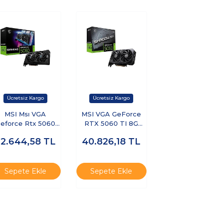
MSI Msı VGA
MSI VGA GeForce
eforce Rtx 5060
RTX 5060 TI 8G
8g Gamıng Oc
SHADOW 2X OC
32.644,58
TL
40.826,18
TL
X5060 8gb Gddr7
PLUS RTX5060TI
28B DX12 Pcıe 5.0
8GB GDDR7 128B
X16 (3xdp 1xhdmı)
DX12 PCIE 5.0 X16
Ekran Kartı
(3XDP 1XHDMI)
Sepete Ekle
Sepete Ekle