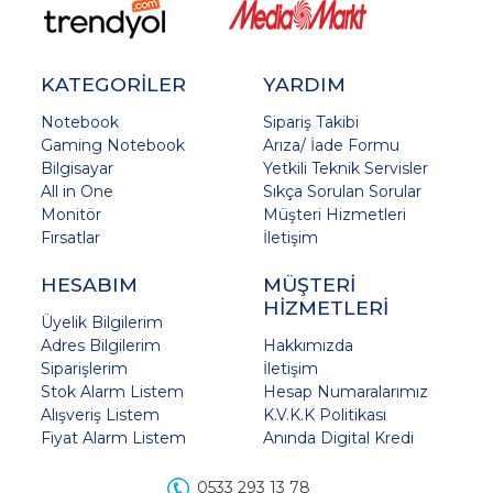
KATEGORİLER
YARDIM
Notebook
Sipariş Takibi
Gaming Notebook
Arıza/ İade Formu
Bilgisayar
Yetkili Teknik Servisler
All in One
Sıkça Sorulan Sorular
Monitör
Müşteri Hizmetleri
Fırsatlar
İletişim
HESABIM
MÜŞTERİ
HİZMETLERİ
Üyelik Bilgilerim
Adres Bilgilerim
Hakkımızda
Siparişlerim
İletişim
Stok Alarm Listem
Hesap Numaralarımız
Alışveriş Listem
K.V.K.K Politikası
Fiyat Alarm Listem
Anında Digital Kredi
0533 293 13 78