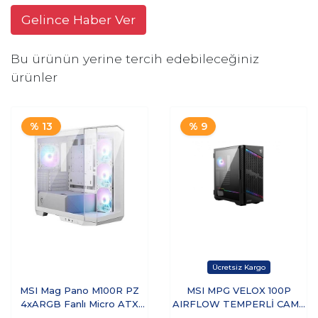
Gelince Haber Ver
Bu ürünün yerine tercih edebileceğiniz
ürünler
% 13
% 9
MSI Mag Pano M100R PZ
MSI MPG VELOX 100P
4xARGB Fanlı Micro ATX
AIRFLOW TEMPERLİ CAM 1
Bilgisayar Kasası Beyaz
X A-RGB FAN 3 X 120MM