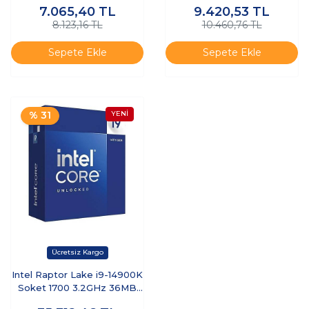
7.065,40
TL
9.420,53
TL
FAN ATX GAMİNG
8.123,16 TL
10.460,76 TL
BİLGİSAYAR KASASI
Sepete Ekle
Sepete Ekle
% 31
Intel Raptor Lake i9-14900K
Soket 1700 3.2GHz 36MB
Cache İşlemci